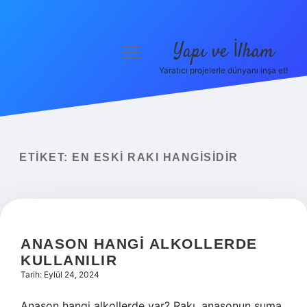
Yapı ve İlham
menüyü
aç
Yaratıcı projelerle dünyanı inşa et!
Anasayfa
Gizlilik Politikası
Yasal Uyarı
ETIKET:
EN ESKI RAKI HANGISIDIR
Hakkımızda
ANASON HANGI ALKOLLERDE
KULLANILIR
Tarih: Eylül 24, 2024
Anason hangi alkollerde var? Rakı, anasonun suma