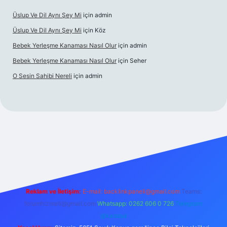
Üslup Ve Dil Aynı Şey Mi
için
admin
Üslup Ve Dil Aynı Şey Mi
için
Köz
Bebek Yerleşme Kanaması Nasıl Olur
için
admin
Bebek Yerleşme Kanaması Nasıl Olur
için
Seher
O Sesin Sahibi Nereli
için
admin
https://ilbet.casino/
Reklam ve İletişim:
E-mail:
backlinkpaneli@gmail.com
Teams:
forumhizmeti@gmail.com
Whatsapp: 0262 606 0 726
Telegram:
@karabul