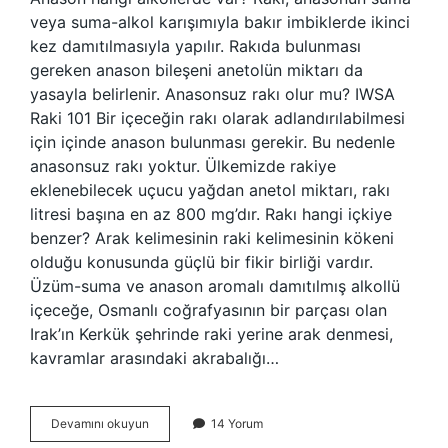
veya suma-alkol karışımıyla bakır imbiklerde ikinci
kez damıtılmasıyla yapılır. Rakıda bulunması
gereken anason bileşeni anetolün miktarı da
yasayla belirlenir. Anasonsuz rakı olur mu? IWSA
Raki 101 Bir içeceğin rakı olarak adlandırılabilmesi
için içinde anason bulunması gerekir. Bu nedenle
anasonsuz rakı yoktur. Ülkemizde rakiye
eklenebilecek uçucu yağdan anetol miktarı, rakı
litresi başına en az 800 mg’dır. Rakı hangi içkiye
benzer? Arak kelimesinin raki kelimesinin kökeni
olduğu konusunda güçlü bir fikir birliği vardır.
Üzüm-suma ve anason aromalı damıtılmış alkollü
içeceğe, Osmanlı coğrafyasının bir parçası olan
Irak’ın Kerkük şehrinde raki yerine arak denmesi,
kavramlar arasındaki akrabalığı…
Anason
Devamını okuyun
14 Yorum
Hangi