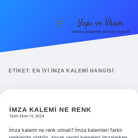
Yapı ve İlham
menüyü
aç
Yaratıcı projelerle dünyanı inşa et!
Anasayfa
Gizlilik Politikası
Yasal Uyarı
ETIKET:
EN IYI IMZA KALEMI HANGISI
Hakkımızda
İMZA KALEMI NE RENK
Tarih: Ekim 14, 2024
İmza kalemi ne renk olmalı? İmza kalemleri farklı
renklerde olabilir, ancak resmi belgeleri imzalarken