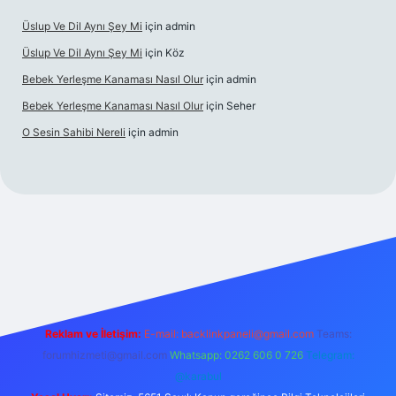
Üslup Ve Dil Aynı Şey Mi
için
admin
Üslup Ve Dil Aynı Şey Mi
için
Köz
Bebek Yerleşme Kanaması Nasıl Olur
için
admin
Bebek Yerleşme Kanaması Nasıl Olur
için
Seher
O Sesin Sahibi Nereli
için
admin
https://ilbet.casino/
Reklam ve İletişim:
E-mail:
backlinkpaneli@gmail.com
Teams:
forumhizmeti@gmail.com
Whatsapp: 0262 606 0 726
Telegram:
@karabul