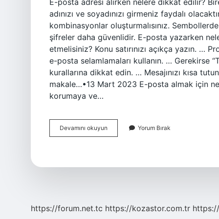
E-posta adresi alırken nelere dikkat edilir? Bir
adınızı ve soyadınızı girmeniz faydalı olacaktır
kombinasyonlar oluşturmalısınız. Sembollerde
şifreler daha güvenlidir. E-posta yazarken nel
etmelisiniz? Konu satırınızı açıkça yazın. … Pr
e-posta selamlamaları kullanın. … Gerekirse “T
kurallarına dikkat edin. … Mesajınızı kısa tut
makale…•13 Mart 2023 E-posta almak için ne 
korumaya ve…
E-
Devamını okuyun
Yorum Bırak
Posta
Alınırken
Nelere
Dikkat
Etmeliyiz
https://forum.net.tc
https://kozastor.com.tr
https:/