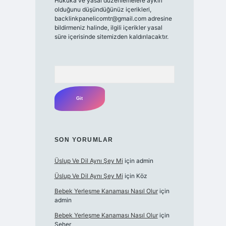
Hukuka ve yasal düzenlemelere aykırı
olduğunu düşündüğünüz içerikleri,
backlinkpanelicomtr@gmail.com
adresine
bildirmeniz halinde, ilgili içerikler yasal
süre içerisinde sitemizden kaldırılacaktır.
Arama
SON YORUMLAR
Üslup Ve Dil Aynı Şey Mi
için
admin
Üslup Ve Dil Aynı Şey Mi
için
Köz
Bebek Yerleşme Kanaması Nasıl Olur
için
admin
Bebek Yerleşme Kanaması Nasıl Olur
için
Seher