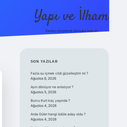
Yapı ve İlham
Yaratıcı projelerle dünyanı inşa et!
https://i
SIDEBAR
SON YAZILAR
Fazla su içmek cildi güzelleştirir mi ?
Ağustos 6, 2026
Ayın dönüyor ne anlatıyor ?
Ağustos 5, 2026
Burcu Kurt kaç yaşında ?
Ağustos 4, 2026
Arda Güler hangi ödüle aday oldu ?
Ağustos 4, 2026