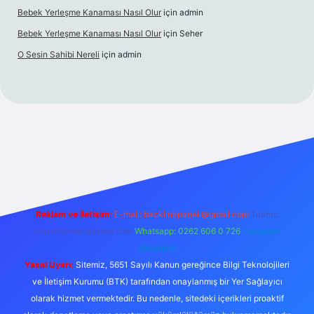
Bebek Yerleşme Kanaması Nasıl Olur
için
admin
Bebek Yerleşme Kanaması Nasıl Olur
için
Seher
O Sesin Sahibi Nereli
için
admin
https://ilbet.casino/
Reklam ve İletişim:
E-mail:
backlinkpaneli@gmail.com
Teams:
forumhizmeti@gmail.com
Whatsapp: 0262 606 0 726
Telegram:
@karabul
Yasal Uyarı:
Sitemiz, 5651 Sayılı Kanun gereğince Bilgi Teknolojileri
ve İletişim Kurumu (BTK) tarafından onaylanmış bir Yer Sağlayıcı
olarak hizmet vermektedir. Bu nedenle, sitedeki içerikleri proaktif