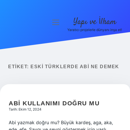
Yapı ve İlham
menüyü
aç
Yaratıcı projelerle dünyanı inşa et!
Anasayfa
Gizlilik Politikası
Yasal Uyarı
ETIKET:
ESKI TÜRKLERDE ABI NE DEMEK
Hakkımızda
ABI KULLANIMI DOĞRU MU
Tarih: Ekim 12, 2024
Abi yazmak doğru mu? Büyük kardeş, aga, aka,
ede, efe. Saygı ve sevgi göstermek için yaşlı