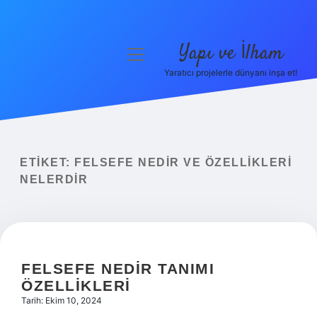
Yapı ve İlham
menüyü
aç
Yaratıcı projelerle dünyanı inşa et!
Anasayfa
Gizlilik Politikası
Yasal Uyarı
ETIKET:
FELSEFE NEDIR VE ÖZELLIKLERI
NELERDIR
Hakkımızda
FELSEFE NEDIR TANIMI
ÖZELLIKLERI
Tarih: Ekim 10, 2024