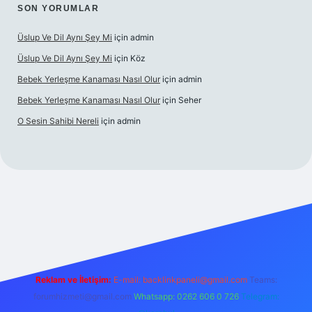
SON YORUMLAR
Üslup Ve Dil Aynı Şey Mi
için
admin
Üslup Ve Dil Aynı Şey Mi
için
Köz
Bebek Yerleşme Kanaması Nasıl Olur
için
admin
Bebek Yerleşme Kanaması Nasıl Olur
için
Seher
O Sesin Sahibi Nereli
için
admin
https://ilbet.casino/
Reklam ve İletişim:
E-mail:
backlinkpaneli@gmail.com
Teams:
forumhizmeti@gmail.com
Whatsapp: 0262 606 0 726
Telegram: