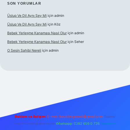
SON YORUMLAR
Üslup Ve Dil Aynı Şey Mi
için
admin
Üslup Ve Dil Aynı Şey Mi
için
Köz
Bebek Yerleşme Kanaması Nasıl Olur
için
admin
Bebek Yerleşme Kanaması Nasıl Olur
için
Seher
O Sesin Sahibi Nereli
için
admin
https://ilbet.casino/
Reklam ve İletişim:
E-mail:
backlinkpaneli@gmail.com
Teams:
forumhizmeti@gmail.com
Whatsapp: 0262 606 0 726
Telegram: