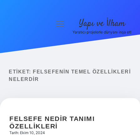
Yapı ve İlham
menüyü
aç
Yaratıcı projelerle dünyanı inşa et!
Anasayfa
Gizlilik Politikası
Yasal Uyarı
ETIKET:
FELSEFENIN TEMEL ÖZELLIKLERI
NELERDIR
Hakkımızda
FELSEFE NEDIR TANIMI
ÖZELLIKLERI
Tarih: Ekim 10, 2024