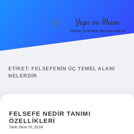
Yapı ve İlham
menüyü
aç
Yaratıcı projelerle dünyanı inşa et!
Anasayfa
Gizlilik Politikası
Yasal Uyarı
ETIKET:
FELSEFENIN ÜÇ TEMEL ALANI
NELERDIR
Hakkımızda
FELSEFE NEDIR TANIMI
ÖZELLIKLERI
Tarih: Ekim 10, 2024