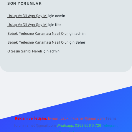
SON YORUMLAR
Üslup Ve Dil Aynı Şey Mi
için
admin
Üslup Ve Dil Aynı Şey Mi
için
Köz
Bebek Yerleşme Kanaması Nasıl Olur
için
admin
Bebek Yerleşme Kanaması Nasıl Olur
için
Seher
O Sesin Sahibi Nereli
için
admin
https://ilbet.casino/
Reklam ve İletişim:
E-mail:
backlinkpaneli@gmail.com
Teams:
forumhizmeti@gmail.com
Whatsapp: 0262 606 0 726
Telegram: