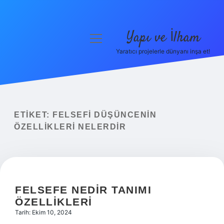
Yapı ve İlham
menüyü
aç
Yaratıcı projelerle dünyanı inşa et!
Anasayfa
Gizlilik Politikası
Yasal Uyarı
ETIKET:
FELSEFI DÜŞÜNCENIN
ÖZELLIKLERI NELERDIR
Hakkımızda
FELSEFE NEDIR TANIMI
ÖZELLIKLERI
Tarih: Ekim 10, 2024