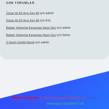
SON YORUMLAR
Üslup Ve Dil Aynı Şey Mi
için
admin
Üslup Ve Dil Aynı Şey Mi
için
Köz
Bebek Yerleşme Kanaması Nasıl Olur
için
admin
Bebek Yerleşme Kanaması Nasıl Olur
için
Seher
O Sesin Sahibi Nereli
için
admin
https://ilbet.casino/
Reklam ve İletişim:
E-mail:
backlinkpaneli@gmail.com
Teams:
forumhizmeti@gmail.com
Whatsapp: 0262 606 0 726
Telegram: