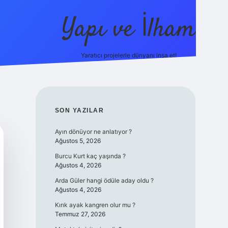
Yapı ve İlham
Yaratıcı projelerle dünyanı inşa et!
https://il
SIDEBAR
SON YAZILAR
Ayın dönüyor ne anlatıyor ?
Ağustos 5, 2026
Burcu Kurt kaç yaşında ?
Ağustos 4, 2026
Arda Güler hangi ödüle aday oldu ?
Ağustos 4, 2026
Kırık ayak kangren olur mu ?
Temmuz 27, 2026