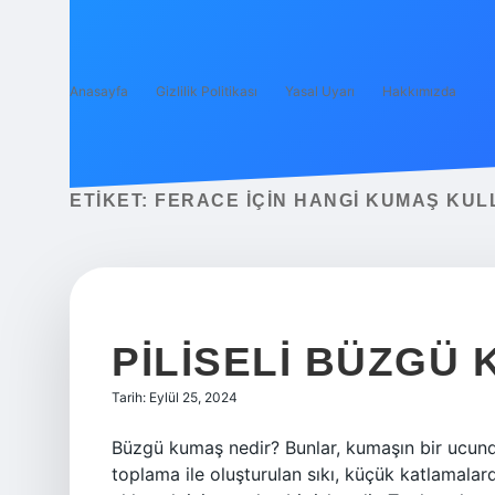
Anasayfa
Gizlilik Politikası
Yasal Uyarı
Hakkımızda
ETIKET:
FERACE IÇIN HANGI KUMAŞ KUL
PILISELI BÜZGÜ
Tarih: Eylül 25, 2024
Büzgü kumaş nedir? Bunlar, kumaşın bir ucund
toplama ile oluşturulan sıkı, küçük katlamala