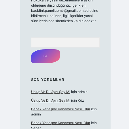
Hukuka ve yasal düzenlemelere aykırı
olduğunu düşündüğünüz içerikleri,
backlinkpanelicomtr@gmail.com
adresine
bildirmeniz halinde, ilgili içerikler yasal
süre içerisinde sitemizden kaldırılacaktır.
Arama
SON YORUMLAR
Üslup Ve Dil Aynı Şey Mi
için
admin
Üslup Ve Dil Aynı Şey Mi
için
Köz
Bebek Yerleşme Kanaması Nasıl Olur
için
admin
Bebek Yerleşme Kanaması Nasıl Olur
için
Seher