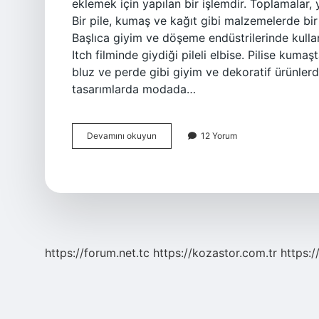
eklemek için yapılan bir işlemdir. Toplamalar, y
Bir pile, kumaş ve kağıt gibi malzemelerde bir 
Başlıca giyim ve döşeme endüstrilerinde kulla
Itch filminde giydiği pileli elbise. Pilise kumaşt
bluz ve perde gibi giyim ve dekoratif ürünlerd
tasarımlarda modada…
Piliseli
Devamını okuyun
12 Yorum
Büzgü
Kumaş
Nedir
https://forum.net.tc
https://kozastor.com.tr
https:/