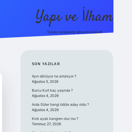
Yapı ve İlham
Yaratıcı projelerle dünyanı inşa et!
https://ilbet.casino/
SIDEBAR
SON YAZILAR
Ayın dönüyor ne anlatıyor ?
Ağustos 5, 2026
Burcu Kurt kaç yaşında ?
Ağustos 4, 2026
Arda Güler hangi ödüle aday oldu ?
Ağustos 4, 2026
Kırık ayak kangren olur mu ?
Temmuz 27, 2026