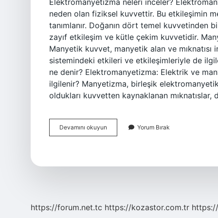
Elektromanyetizma neleri inceler? Elektromany
neden olan fiziksel kuvvettir. Bu etkileşimin 
tanımlanır. Doğanın dört temel kuvvetinden bi
zayıf etkileşim ve kütle çekim kuvvetidir. Ma
Manyetik kuvvet, manyetik alan ve mıknatısı i
sistemindeki etkileri ve etkileşimleriyle de ilgi
ne denir? Elektromanyetizma: Elektrik ve many
ilgilenir? Manyetizma, birleşik elektromanyeti
oldukları kuvvetten kaynaklanan mıknatıslar, 
Elektrik
Devamını okuyun
Yorum Bırak
Ve
Manyetizma
Neyi
Inceler
https://forum.net.tc
https://kozastor.com.tr
https:/