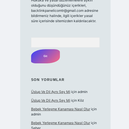
Hukuka ve yasal düzenlemelere aykırı
olduğunu düşündüğünüz içerikleri,
backlinkpanelicomtr@gmail.com
adresine
bildirmeniz halinde, ilgili içerikler yasal
süre içerisinde sitemizden kaldırılacaktır.
Arama
SON YORUMLAR
Üslup Ve Dil Aynı Şey Mi
için
admin
Üslup Ve Dil Aynı Şey Mi
için
Köz
Bebek Yerleşme Kanaması Nasıl Olur
için
admin
Bebek Yerleşme Kanaması Nasıl Olur
için
Seher