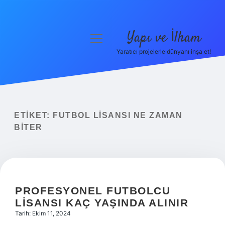
Yapı ve İlham
menüyü
aç
Yaratıcı projelerle dünyanı inşa et!
Anasayfa
Gizlilik Politikası
Yasal Uyarı
ETIKET:
FUTBOL LISANSI NE ZAMAN
BITER
Hakkımızda
PROFESYONEL FUTBOLCU
LISANSI KAÇ YAŞINDA ALINIR
Tarih: Ekim 11, 2024