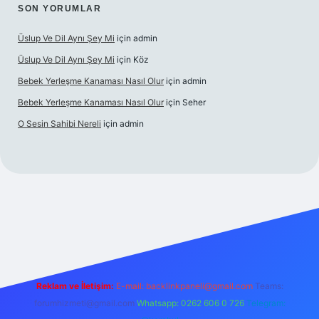
SON YORUMLAR
Üslup Ve Dil Aynı Şey Mi
için
admin
Üslup Ve Dil Aynı Şey Mi
için
Köz
Bebek Yerleşme Kanaması Nasıl Olur
için
admin
Bebek Yerleşme Kanaması Nasıl Olur
için
Seher
O Sesin Sahibi Nereli
için
admin
https://ilbet.casino/
Reklam ve İletişim:
E-mail:
backlinkpaneli@gmail.com
Teams:
forumhizmeti@gmail.com
Whatsapp: 0262 606 0 726
Telegram: