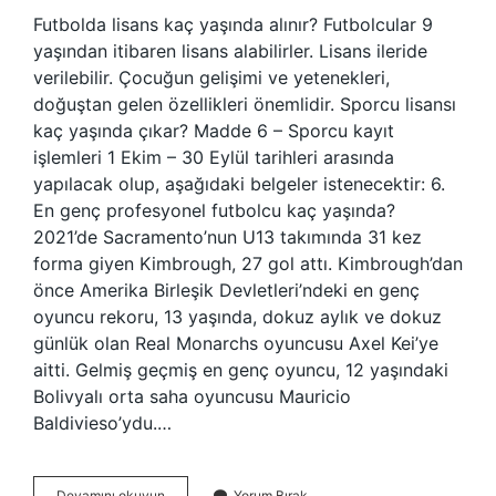
Futbolda lisans kaç yaşında alınır? Futbolcular 9
yaşından itibaren lisans alabilirler. Lisans ileride
verilebilir. Çocuğun gelişimi ve yetenekleri,
doğuştan gelen özellikleri önemlidir. Sporcu lisansı
kaç yaşında çıkar? Madde 6 – Sporcu kayıt
işlemleri 1 Ekim – 30 Eylül tarihleri ​​arasında
yapılacak olup, aşağıdaki belgeler istenecektir: 6.
En genç profesyonel futbolcu kaç yaşında?
2021’de Sacramento’nun U13 takımında 31 kez
forma giyen Kimbrough, 27 gol attı. Kimbrough’dan
önce Amerika Birleşik Devletleri’ndeki en genç
oyuncu rekoru, 13 yaşında, dokuz aylık ve dokuz
günlük olan Real Monarchs oyuncusu Axel Kei’ye
aitti. Gelmiş geçmiş en genç oyuncu, 12 yaşındaki
Bolivyalı orta saha oyuncusu Mauricio
Baldivieso’ydu.…
Profesyonel
Devamını okuyun
Yorum Bırak