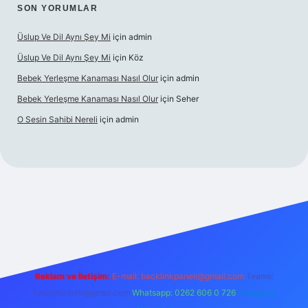
SON YORUMLAR
Üslup Ve Dil Aynı Şey Mi
için
admin
Üslup Ve Dil Aynı Şey Mi
için
Köz
Bebek Yerleşme Kanaması Nasıl Olur
için
admin
Bebek Yerleşme Kanaması Nasıl Olur
için
Seher
O Sesin Sahibi Nereli
için
admin
https://ilbet.casino/
Reklam ve İletişim:
E-mail:
backlinkpaneli@gmail.com
Teams:
forumhizmeti@gmail.com
Whatsapp: 0262 606 0 726
Telegram: