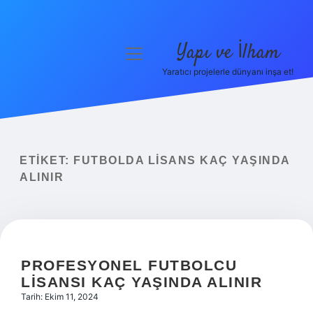
Yapı ve İlham
menüyü
aç
Yaratıcı projelerle dünyanı inşa et!
Anasayfa
Gizlilik Politikası
Yasal Uyarı
ETIKET:
FUTBOLDA LISANS KAÇ YAŞINDA
ALINIR
Hakkımızda
PROFESYONEL FUTBOLCU
LISANSI KAÇ YAŞINDA ALINIR
Tarih: Ekim 11, 2024