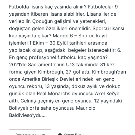
Futbolda lisans kaç yaşında alınır? Futbolcular 9
yaşından itibaren lisans alabilirler. Lisans ileride
verilebilir. Çocuğun gelişimi ve yetenekleri,
doğuştan gelen özellikleri önemlidir. Sporcu lisansı
kaç yaşında çıkar? Madde 6 – Sporcu kayıt
işlemleri 1 Ekim – 30 Eylül tarihleri ​​arasında
yapılacak olup, aşağıdaki belgeler istenecektir: 6.
En genç profesyonel futbolcu kaç yaşında?
2021’de Sacramento’nun U13 takımında 31 kez
forma giyen Kimbrough, 27 gol attı. Kimbrough’dan
önce Amerika Birleşik Devletleri’ndeki en genç
oyuncu rekoru, 13 yaşında, dokuz aylık ve dokuz
günlük olan Real Monarchs oyuncusu Axel Kei’ye
aitti. Gelmiş geçmiş en genç oyuncu, 12 yaşındaki
Bolivyalı orta saha oyuncusu Mauricio
Baldivieso’ydu.…
Profesyonel
Devamını okuyun
Yorum Bırak