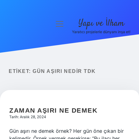
Yapı ve İlham
menüyü
aç
Yaratıcı projelerle dünyanı inşa et!
Anasayfa
Gizlilik Politikası
Yasal Uyarı
ETIKET:
GÜN AŞIRI NEDIR TDK
Hakkımızda
ZAMAN AŞIRI NE DEMEK
Tarih: Aralık 28, 2024
Gün aşırı ne demek örnek? Her gün öne çıkan bir
kelimedir. Örnek vermek gerekirse; “Bu ilacı her