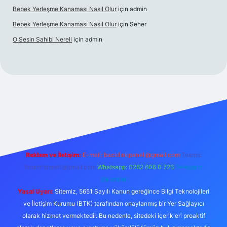
Bebek Yerleşme Kanaması Nasıl Olur
için
admin
Bebek Yerleşme Kanaması Nasıl Olur
için
Seher
O Sesin Sahibi Nereli
için
admin
sino/
Reklam ve İletişim:
E-mail:
backlinkpaneli@gmail.com
Teams:
forumhizmeti@gmail.com
Whatsapp: 0262 606 0 726
Telegram:
@karabul
Yasal Uyarı:
Sitemiz, 5651 Sayılı Kanun gereğince Bilgi Teknolojileri
ve İletişim Kurumu (BTK) tarafından onaylanmış bir Yer Sağlayıcı
olarak hizmet vermektedir. Bu nedenle, sitedeki içerikleri proaktif