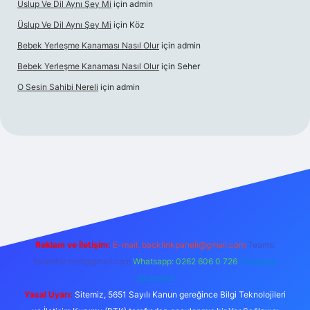
Üslup Ve Dil Aynı Şey Mi
için
admin
Üslup Ve Dil Aynı Şey Mi
için
Köz
Bebek Yerleşme Kanaması Nasıl Olur
için
admin
Bebek Yerleşme Kanaması Nasıl Olur
için
Seher
O Sesin Sahibi Nereli
için
admin
no/
Reklam ve İletişim:
E-mail:
backlinkpaneli@gmail.com
Teams:
forumhizmeti@gmail.com
Whatsapp: 0262 606 0 726
Telegram:
@karabul
Yasal Uyarı:
Sitemiz, 5651 Sayılı Kanun gereğince Bilgi Teknolojileri