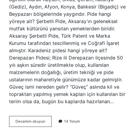
(Gediz), Aydın, Afyon, Konya, Balıkesir (Bigadiç) ve
Beypazarı bölgelerinde yaygındır. Pide hangi
yöreye ait? Şerbetli Pide, Aksaray’ın geleneksel
mutfak kültürünü yansıtan yemeklerden biridir.
Aksaray Şerbetli Pide, Türk Patent ve Marka
Kurumu tarafından tescillenmiş ve Coğrafi İşaret
almıştır. Karadeniz pidesi hangi yöreye ait?
Derepazarı Pidesi; Rize ili Derepazarı ilçesinde 50
yılı aşkın süredir üretilmekte olup, kullanılan
malzemelerin doğallığı, üretim tekniği ve pide
ustalarının maharetiyle günümüze kadar gelmiştir.
Güveç ismi nereden gelir? “Güveç” aslında kil ve
topraktan yapılmış yemek kapları için kullanılan bir
terim olsa da, bugün bu kaplarda hazırlanan…
Güveç
Devamını okuyun
14 Yorum
Pide
Hangi