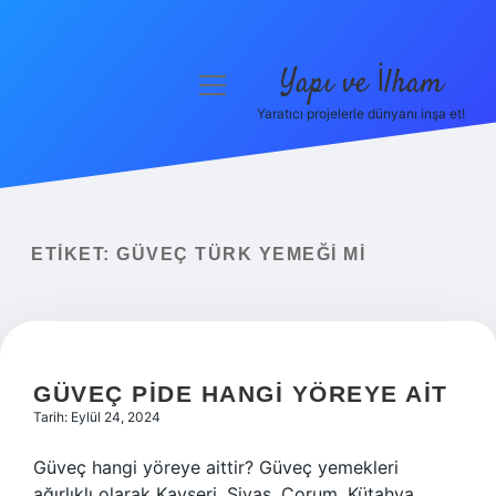
Yapı ve İlham
menüyü
aç
Yaratıcı projelerle dünyanı inşa et!
Anasayfa
Gizlilik Politikası
Yasal Uyarı
ETIKET:
GÜVEÇ TÜRK YEMEĞI MI
Hakkımızda
GÜVEÇ PIDE HANGI YÖREYE AIT
Tarih: Eylül 24, 2024
Güveç hangi yöreye aittir? Güveç yemekleri
ağırlıklı olarak Kayseri, Sivas, Çorum, Kütahya