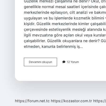
Güzellik merkezi çalışanına ne denir? Okul, ofi
genellikle normal mesai saatleri içerisinde çal
merkezlerinde epilasyon, cilt analizi ve bakım
uygulayan ve bu işlemlerde kozmetik bilimini 
kişidir. Güzellik merkezlerinde kimler çalışabi
çerçevesinde estetisyenlik mesleği alanında kal
ilgili mevzuatına göre açılan okul veya kursl
çalışabilirler. Güzellik okuyanlara ne denir? G
etmeden, kanunla belirlenmiş iş…
Güzellik
Devamını okuyun
12 Yorum
Merkezinde
Çalışana
Ne
Denir
https://forum.net.tc
https://kozastor.com.tr
https:/