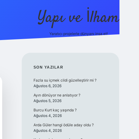
Yapı ve İlham
Yaratıcı projelerle dünyanı inşa et!
https://il
SIDEBAR
SON YAZILAR
Fazla su içmek cildi güzelleştirir mi ?
Ağustos 6, 2026
Ayın dönüyor ne anlatıyor ?
Ağustos 5, 2026
Burcu Kurt kaç yaşında ?
Ağustos 4, 2026
Arda Güler hangi ödüle aday oldu ?
Ağustos 4, 2026