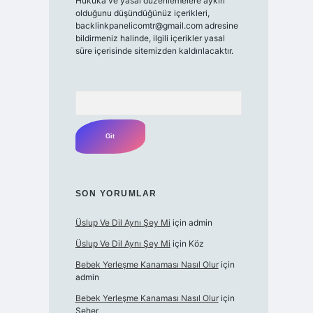
Hukuka ve yasal düzenlemelere aykırı
olduğunu düşündüğünüz içerikleri,
backlinkpanelicomtr@gmail.com
adresine
bildirmeniz halinde, ilgili içerikler yasal
süre içerisinde sitemizden kaldırılacaktır.
Arama
SON YORUMLAR
Üslup Ve Dil Aynı Şey Mi
için
admin
Üslup Ve Dil Aynı Şey Mi
için
Köz
Bebek Yerleşme Kanaması Nasıl Olur
için
admin
Bebek Yerleşme Kanaması Nasıl Olur
için
Seher