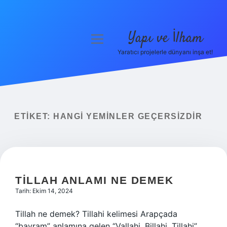
Yapı ve İlham
menüyü
aç
Yaratıcı projelerle dünyanı inşa et!
Anasayfa
Gizlilik Politikası
Yasal Uyarı
ETIKET:
HANGI YEMINLER GEÇERSIZDIR
Hakkımızda
TILLAH ANLAMI NE DEMEK
Tarih: Ekim 14, 2024
Tillah ne demek? Tillahi kelimesi Arapçada
“bayram” anlamına gelen “Vallahi, Billahi, Tillahi”