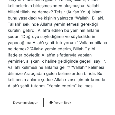
kelimelerinin birleşmesinden oluşmuştur. Vallahi
billahi tillahi ne demek? Tefsir (Kur’an Yolu) İslam
bunu yasakladı ve kişinin yalnızca “Wallahi, Billahi,
Tallahi” şeklinde Allah’a yemin etmesi gerektiği
kuralını getirdi. Allah’a edilen bu yeminin anlamı
şudur: “Doğruyu söylediğime ve söylediklerimi
yapacağıma Allah’ı şahit tutuyorum.” Vallaha billaha
ne demek? “Allah’a yemin ederim, Billahi,” gibi
ifadeler böyledir. Allah’ın sıfatlarıyla yapılan
yeminler, alışkanlık haline geldiğinde geçerli sayılır.
Vallahi kelimesi ne anlama gelir? “Vallahi” kelimesi
dilimize Arapçadan gelen kelimelerden biridir. Bu
kelimenin anlamı şudur: Allah rızası için bir konuda
Allah’ı şahit tutarım. “Yemin ederim” kelimesi…
Tillah
Devamını okuyun
Yorum Bırak
Anlamı
Ne