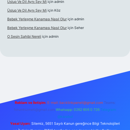
Üslup Ve Dil Aynı Şey Mi
için
admin
Üslup Ve Dil Aynı Şey Mi
için
Köz
Bebek Yerleşme Kanaması Nasıl Olur
için
admin
Bebek Yerleşme Kanaması Nasıl Olur
için
Seher
O Sesin Sahibi Nereli
için
admin
https://ilbet.casino/
Reklam ve İletişim:
E-mail:
backlinkpaneli@gmail.com
Teams:
forumhizmeti@gmail.com
Whatsapp: 0262 606 0 726
Telegram:
@karabul
Yasal Uyarı:
Sitemiz, 5651 Sayılı Kanun gereğince Bilgi Teknolojileri