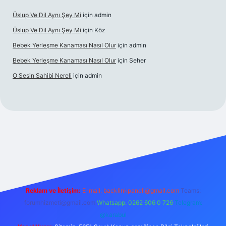
Üslup Ve Dil Aynı Şey Mi
için
admin
Üslup Ve Dil Aynı Şey Mi
için
Köz
Bebek Yerleşme Kanaması Nasıl Olur
için
admin
Bebek Yerleşme Kanaması Nasıl Olur
için
Seher
O Sesin Sahibi Nereli
için
admin
https://ilbet.casino/
Reklam ve İletişim:
E-mail:
backlinkpaneli@gmail.com
Teams:
forumhizmeti@gmail.com
Whatsapp: 0262 606 0 726
Telegram:
@karabul