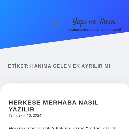
Yapı ve İlham
menüyü
aç
Yaratıcı projelerle dünyanı inşa et!
Anasayfa
Gizlilik Politikası
Yasal Uyarı
ETIKET:
HANIMA GELEN EK AYRILIR MI
Hakkımızda
HERKESE MERHABA NASIL
YAZILIR
Tarih: Ekim 13, 2024
Herkese nasıl yazılır? Kelime bazen “Jeder” olarak