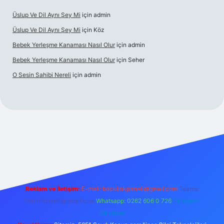
Üslup Ve Dil Aynı Şey Mi
için
admin
Üslup Ve Dil Aynı Şey Mi
için
Köz
Bebek Yerleşme Kanaması Nasıl Olur
için
admin
Bebek Yerleşme Kanaması Nasıl Olur
için
Seher
O Sesin Sahibi Nereli
için
admin
https://ilbet.casino/
Reklam ve İletişim:
E-mail:
backlinkpaneli@gmail.com
Teams:
forumhizmeti@gmail.com
Whatsapp: 0262 606 0 726
Telegram:
@karabul