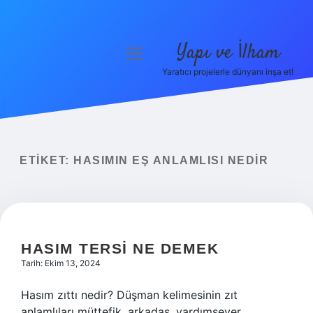
Yapı ve İlham
menüyü
aç
Yaratıcı projelerle dünyanı inşa et!
Anasayfa
Gizlilik Politikası
Yasal Uyarı
ETIKET:
HASIMIN EŞ ANLAMLISI NEDIR
Hakkımızda
HASIM TERSI NE DEMEK
Tarih: Ekim 13, 2024
Hasım zıttı nedir? Düşman kelimesinin zıt
anlamlıları müttefik, arkadaş, yardımsever,