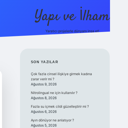
Yapı ve İlham
Yaratıcı projelerle dünyanı inşa et!
https://il
SIDEBAR
SON YAZILAR
Çok fazla cinsel ilişkiye girmek kadına
zarar verir mi ?
Ağustos 9, 2026
Nitrolingual ne için kullanılır ?
Ağustos 8, 2026
Fazla su içmek cildi güzelleştirir mi ?
Ağustos 6, 2026
Ayın dönüyor ne anlatıyor ?
Ağustos 5, 2026