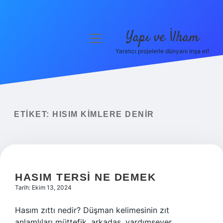
Yapı ve İlham
menüyü
aç
Yaratıcı projelerle dünyanı inşa et!
Anasayfa
Gizlilik Politikası
Yasal Uyarı
ETIKET:
HISIM KIMLERE DENIR
Hakkımızda
HASIM TERSI NE DEMEK
Tarih: Ekim 13, 2024
Hasım zıttı nedir? Düşman kelimesinin zıt
anlamlıları müttefik, arkadaş, yardımsever,