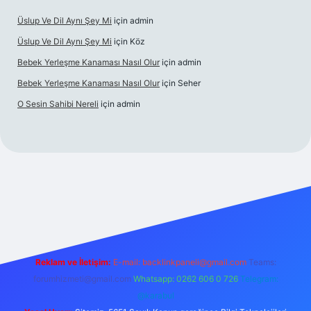
Üslup Ve Dil Aynı Şey Mi
için
admin
Üslup Ve Dil Aynı Şey Mi
için
Köz
Bebek Yerleşme Kanaması Nasıl Olur
için
admin
Bebek Yerleşme Kanaması Nasıl Olur
için
Seher
O Sesin Sahibi Nereli
için
admin
/
Reklam ve İletişim:
E-mail:
backlinkpaneli@gmail.com
Teams:
forumhizmeti@gmail.com
Whatsapp: 0262 606 0 726
Telegram:
@karabul