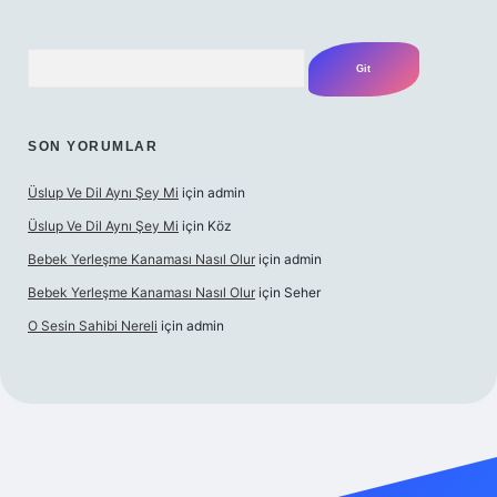
Arama
SON YORUMLAR
Üslup Ve Dil Aynı Şey Mi
için
admin
Üslup Ve Dil Aynı Şey Mi
için
Köz
Bebek Yerleşme Kanaması Nasıl Olur
için
admin
Bebek Yerleşme Kanaması Nasıl Olur
için
Seher
O Sesin Sahibi Nereli
için
admin
https://ilbet.casino/