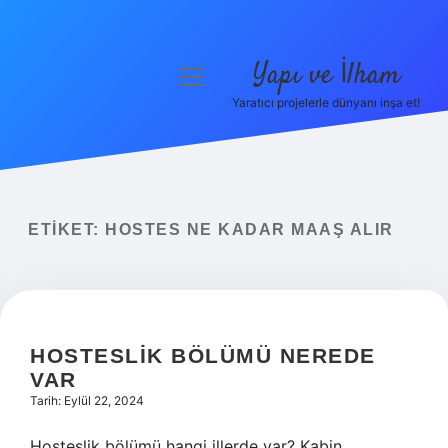
Yapı ve İlham
menüyü
aç
Yaratıcı projelerle dünyanı inşa et!
Anasayfa
Gizlilik Politikası
Yasal Uyarı
ETIKET:
HOSTES NE KADAR MAAŞ ALIR
Hakkımızda
HOSTESLIK BÖLÜMÜ NEREDE
VAR
Tarih: Eylül 22, 2024
Hosteslik bölümü hangi illerde var? Kabin