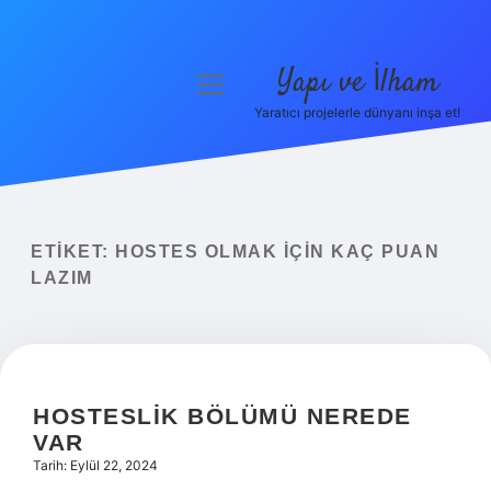
Yapı ve İlham
menüyü
aç
Yaratıcı projelerle dünyanı inşa et!
Anasayfa
Gizlilik Politikası
Yasal Uyarı
ETIKET:
HOSTES OLMAK IÇIN KAÇ PUAN
LAZIM
Hakkımızda
HOSTESLIK BÖLÜMÜ NEREDE
VAR
Tarih: Eylül 22, 2024