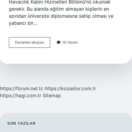
Havacılık Kabin Hizmetleri Bölümü’nü okumak
gerekir. Bu alanda eğitim almayan kişilerin en
azından üniversite diplomasına sahip olması ve
yabancı bir…
Hosteslik
Devamını okuyun
10 Yorum
Bölümü
Nerede
Var
https://forum.net.tc
https://kozastor.com.tr
https://hagi.com.tr
Sitemap
SIDEBAR
SON YAZILAR