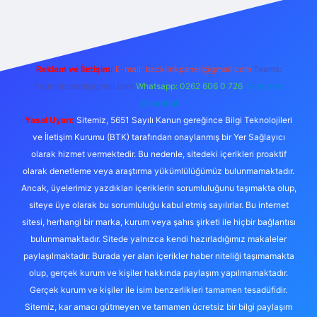
https://ilbet.casino/
Reklam ve İletişim:
E-mail:
backlinkpaneli@gmail.com
Teams:
forumhizmeti@gmail.com
Whatsapp: 0262 606 0 726
Telegram:
@karabul
Yasal Uyarı:
Sitemiz, 5651 Sayılı Kanun gereğince Bilgi Teknolojileri
ve İletişim Kurumu (BTK) tarafından onaylanmış bir Yer Sağlayıcı
olarak hizmet vermektedir. Bu nedenle, sitedeki içerikleri proaktif
olarak denetleme veya araştırma yükümlülüğümüz bulunmamaktadır.
Ancak, üyelerimiz yazdıkları içeriklerin sorumluluğunu taşımakta olup,
siteye üye olarak bu sorumluluğu kabul etmiş sayılırlar. Bu internet
sitesi, herhangi bir marka, kurum veya şahıs şirketi ile hiçbir bağlantısı
bulunmamaktadır. Sitede yalnızca kendi hazırladığımız makaleler
paylaşılmaktadır. Burada yer alan içerikler haber niteliği taşımamakta
olup, gerçek kurum ve kişiler hakkında paylaşım yapılmamaktadır.
Gerçek kurum ve kişiler ile isim benzerlikleri tamamen tesadüfidir.
Sitemiz, kar amacı gütmeyen ve tamamen ücretsiz bir bilgi paylaşım