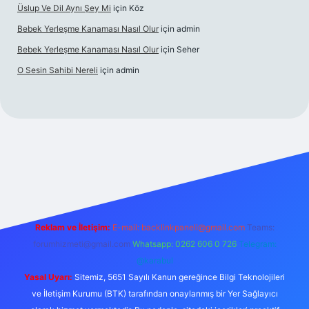
Üslup Ve Dil Aynı Şey Mi
için
Köz
Bebek Yerleşme Kanaması Nasıl Olur
için
admin
Bebek Yerleşme Kanaması Nasıl Olur
için
Seher
O Sesin Sahibi Nereli
için
admin
https://ilbet.casino/
Reklam ve İletişim:
E-mail:
backlinkpaneli@gmail.com
Teams:
forumhizmeti@gmail.com
Whatsapp: 0262 606 0 726
Telegram:
@karabul
Yasal Uyarı:
Sitemiz, 5651 Sayılı Kanun gereğince Bilgi Teknolojileri
ve İletişim Kurumu (BTK) tarafından onaylanmış bir Yer Sağlayıcı