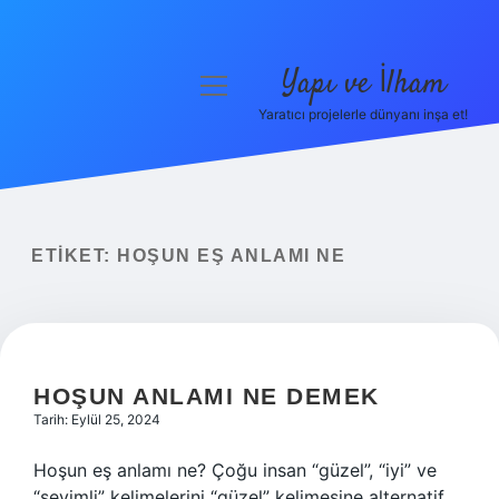
Yapı ve İlham
menüyü
aç
Yaratıcı projelerle dünyanı inşa et!
Anasayfa
Gizlilik Politikası
Yasal Uyarı
ETIKET:
HOŞUN EŞ ANLAMI NE
Hakkımızda
HOŞUN ANLAMI NE DEMEK
Tarih: Eylül 25, 2024
Hoşun eş anlamı ne? Çoğu insan “güzel”, “iyi” ve
“sevimli” kelimelerini “güzel” kelimesine alternatif