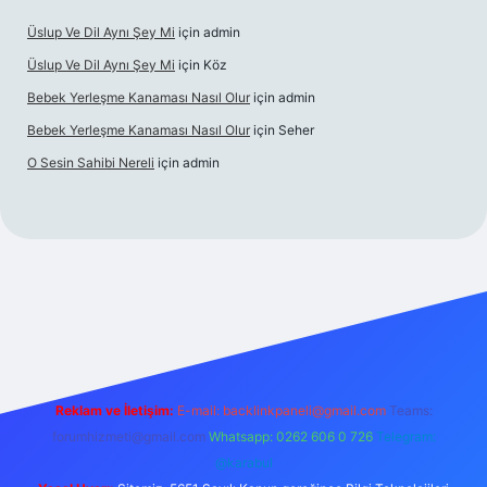
Üslup Ve Dil Aynı Şey Mi
için
admin
Üslup Ve Dil Aynı Şey Mi
için
Köz
Bebek Yerleşme Kanaması Nasıl Olur
için
admin
Bebek Yerleşme Kanaması Nasıl Olur
için
Seher
O Sesin Sahibi Nereli
için
admin
https://ilbet.casino/
Reklam ve İletişim:
E-mail:
backlinkpaneli@gmail.com
Teams:
forumhizmeti@gmail.com
Whatsapp: 0262 606 0 726
Telegram:
@karabul