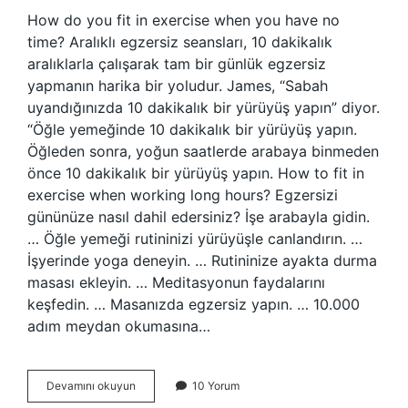
How do you fit in exercise when you have no
time? Aralıklı egzersiz seansları, 10 dakikalık
aralıklarla çalışarak tam bir günlük egzersiz
yapmanın harika bir yoludur. James, “Sabah
uyandığınızda 10 dakikalık bir yürüyüş yapın” diyor.
“Öğle yemeğinde 10 dakikalık bir yürüyüş yapın.
Öğleden sonra, yoğun saatlerde arabaya binmeden
önce 10 dakikalık bir yürüyüş yapın. How to fit in
exercise when working long hours? Egzersizi
gününüze nasıl dahil edersiniz? İşe arabayla gidin.
… Öğle yemeği rutininizi yürüyüşle canlandırın. …
İşyerinde yoga deneyin. … Rutininize ayakta durma
masası ekleyin. … Meditasyonun faydalarını
keşfedin. … Masanızda egzersiz yapın. … 10.000
adım meydan okumasına…
How
Devamını okuyun
10 Yorum
To