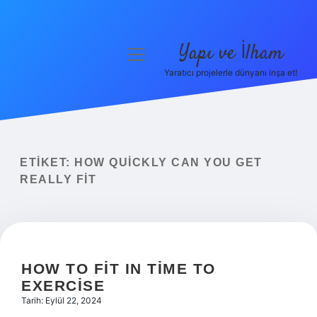
Yapı ve İlham
menüyü
aç
Yaratıcı projelerle dünyanı inşa et!
Anasayfa
Gizlilik Politikası
Yasal Uyarı
ETIKET:
HOW QUICKLY CAN YOU GET
REALLY FIT
Hakkımızda
HOW TO FIT IN TIME TO
EXERCISE
Tarih: Eylül 22, 2024