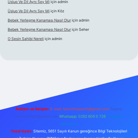
Üslup Ve Dil Aynı Şey Mi
için
admin
Üslup Ve Dil Aynı Şey Mi
için
Köz
Bebek Yerleşme Kanaması Nasıl Olur
için
admin
Bebek Yerleşme Kanaması Nasıl Olur
için
Seher
O Sesin Sahibi Nereli
için
admin
/
Reklam ve İletişim:
E-mail:
backlinkpaneli@gmail.com
Teams:
forumhizmeti@gmail.com
Whatsapp: 0262 606 0 726
Telegram:
@karabul
Yasal Uyarı:
Sitemiz, 5651 Sayılı Kanun gereğince Bilgi Teknolojileri