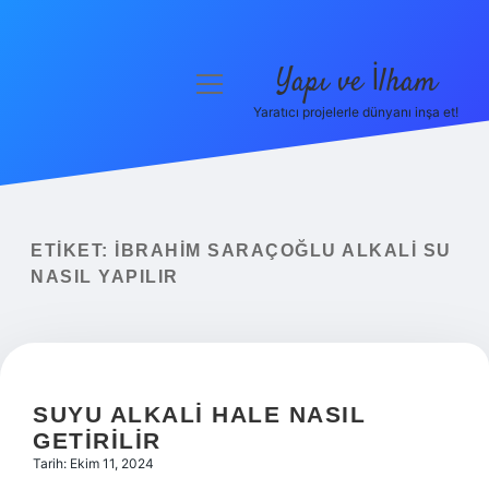
Yapı ve İlham
menüyü
aç
Yaratıcı projelerle dünyanı inşa et!
Anasayfa
Gizlilik Politikası
Yasal Uyarı
ETIKET:
İBRAHIM SARAÇOĞLU ALKALI SU
NASIL YAPILIR
Hakkımızda
SUYU ALKALI HALE NASIL
GETIRILIR
Tarih: Ekim 11, 2024