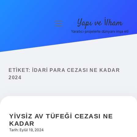
Yapı ve İlham
menüyü
aç
Yaratıcı projelerle dünyanı inşa et!
Anasayfa
Gizlilik Politikası
Yasal Uyarı
ETIKET:
İDARI PARA CEZASI NE KADAR
2024
Hakkımızda
YIVSIZ AV TÜFEĞI CEZASI NE
KADAR
Tarih: Eylül 19, 2024