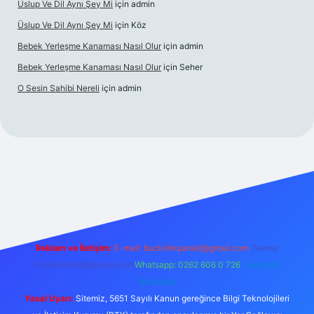
Üslup Ve Dil Aynı Şey Mi
için
admin
Üslup Ve Dil Aynı Şey Mi
için
Köz
Bebek Yerleşme Kanaması Nasıl Olur
için
admin
Bebek Yerleşme Kanaması Nasıl Olur
için
Seher
O Sesin Sahibi Nereli
için
admin
https://ilbet.casino/
Reklam ve İletişim:
E-mail:
backlinkpaneli@gmail.com
Teams:
forumhizmeti@gmail.com
Whatsapp: 0262 606 0 726
Telegram:
@karabul
Yasal Uyarı:
Sitemiz, 5651 Sayılı Kanun gereğince Bilgi Teknolojileri