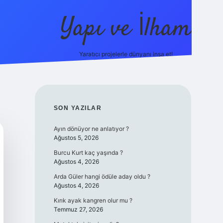
Yapı ve İlham
Yaratıcı projelerle dünyanı inşa et!
https://i
SIDEBAR
SON YAZILAR
Ayın dönüyor ne anlatıyor ?
Ağustos 5, 2026
Burcu Kurt kaç yaşında ?
Ağustos 4, 2026
Arda Güler hangi ödüle aday oldu ?
Ağustos 4, 2026
Kırık ayak kangren olur mu ?
Temmuz 27, 2026