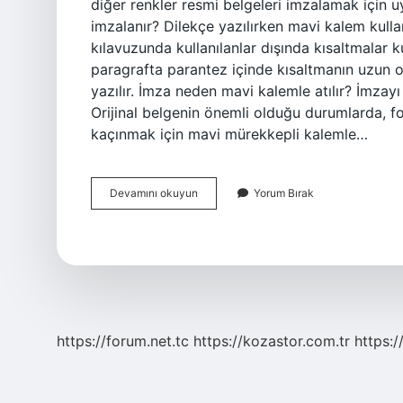
diğer renkler resmi belgeleri imzalamak için u
imzalanır? Dilekçe yazılırken mavi kalem kulla
kılavuzunda kullanılanlar dışında kısaltmalar k
paragrafta parantez içinde kısaltmanın uzun oku
yazılır. İmza neden mavi kalemle atılır? İmzayı
Orijinal belgenin önemli olduğu durumlarda, 
kaçınmak için mavi mürekkepli kalemle…
İMza
Devamını okuyun
Yorum Bırak
Kalemi
Ne
Renk
https://forum.net.tc
https://kozastor.com.tr
https:/