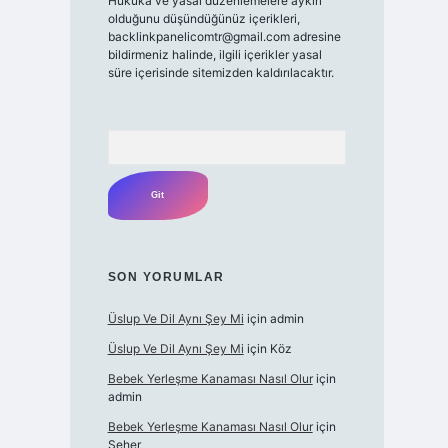
Hukuka ve yasal düzenlemelere aykırı
olduğunu düşündüğünüz içerikleri,
backlinkpanelicomtr@gmail.com
adresine
bildirmeniz halinde, ilgili içerikler yasal
süre içerisinde sitemizden kaldırılacaktır.
Arama
SON YORUMLAR
Üslup Ve Dil Aynı Şey Mi
için
admin
Üslup Ve Dil Aynı Şey Mi
için
Köz
Bebek Yerleşme Kanaması Nasıl Olur
için
admin
Bebek Yerleşme Kanaması Nasıl Olur
için
Seher