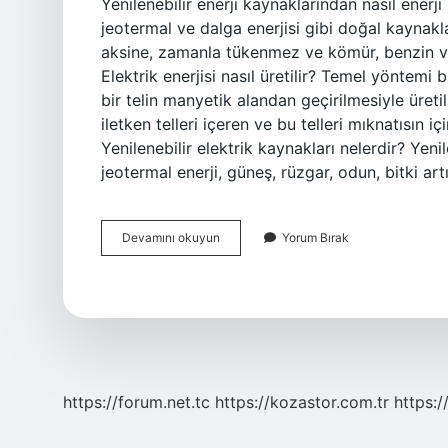
Yenilenebilir enerji kaynaklarından nasıl enerji 
jeotermal ve dalga enerjisi gibi doğal kaynakla
aksine, zamanla tükenmez ve kömür, benzin ve 
Elektrik enerjisi nasıl üretilir? Temel yöntemi b
bir telin manyetik alandan geçirilmesiyle üretili
iletken telleri içeren ve bu telleri mıknatısın 
Yenilenebilir elektrik kaynakları nelerdir? Yenil
jeotermal enerji, güneş, rüzgar, odun, bitki art
Yenilenebilir
Devamını okuyun
Yorum Bırak
Enerji
Kaynakları
Ile
Elektrik
Nasıl
Üretilir
https://forum.net.tc
https://kozastor.com.tr
https:/