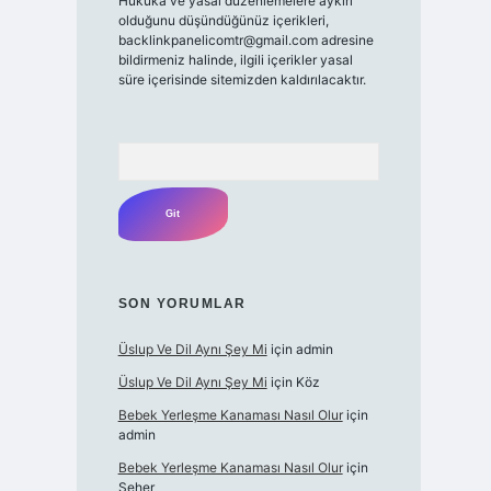
Hukuka ve yasal düzenlemelere aykırı
olduğunu düşündüğünüz içerikleri,
backlinkpanelicomtr@gmail.com
adresine
bildirmeniz halinde, ilgili içerikler yasal
süre içerisinde sitemizden kaldırılacaktır.
Arama
SON YORUMLAR
Üslup Ve Dil Aynı Şey Mi
için
admin
Üslup Ve Dil Aynı Şey Mi
için
Köz
Bebek Yerleşme Kanaması Nasıl Olur
için
admin
Bebek Yerleşme Kanaması Nasıl Olur
için
Seher