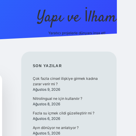
Yapı ve İlham
Yaratıcı projelerle dünyanı inşa et!
https://i
SIDEBAR
SON YAZILAR
Çok fazla cinsel ilişkiye girmek kadına
zarar verir mi ?
Ağustos 9, 2026
Nitrolingual ne için kullanılır ?
Ağustos 8, 2026
Fazla su içmek cildi güzelleştirir mi ?
Ağustos 6, 2026
Ayın dönüyor ne anlatıyor ?
Ağustos 5, 2026