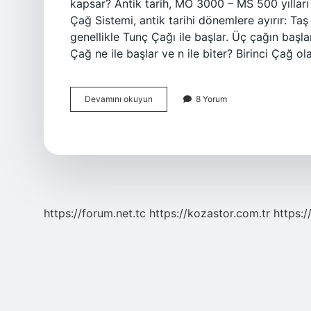
kapsar? Antik tarih, MÖ 3000 – MS 500 yılları 
Çağ Sistemi, antik tarihi dönemlere ayırır: Taş
genellikle Tunç Çağı ile başlar. Üç çağın başla
Çağ ne ile başlar ve n ile biter? Birinci Çağ o
İLk
Devamını okuyun
8 Yorum
Çağ
Hangi
Donemde
https://forum.net.tc
https://kozastor.com.tr
https:/