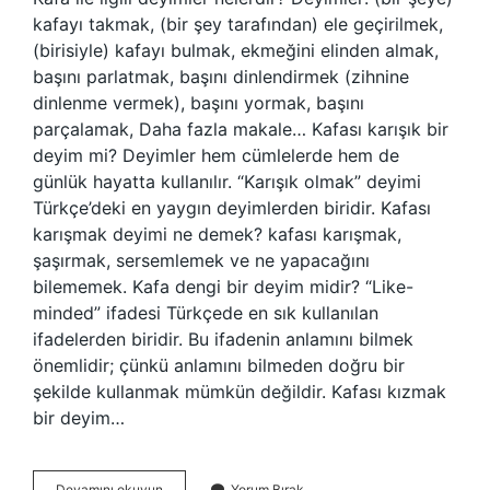
kafayı takmak, (bir şey tarafından) ele geçirilmek,
(birisiyle) kafayı bulmak, ekmeğini elinden almak,
başını parlatmak, başını dinlendirmek (zihnine
dinlenme vermek), başını yormak, başını
parçalamak, Daha fazla makale… Kafası karışık bir
deyim mi? Deyimler hem cümlelerde hem de
günlük hayatta kullanılır. “Karışık olmak” deyimi
Türkçe’deki en yaygın deyimlerden biridir. Kafası
karışmak deyimi ne demek? kafası karışmak,
şaşırmak, sersemlemek ve ne yapacağını
bilememek. Kafa dengi bir deyim midir? “Like-
minded” ifadesi Türkçede en sık kullanılan
ifadelerden biridir. Bu ifadenin anlamını bilmek
önemlidir; çünkü anlamını bilmeden doğru bir
şekilde kullanmak mümkün değildir. Kafası kızmak
bir deyim…
Kafasi
Devamını okuyun
Yorum Bırak