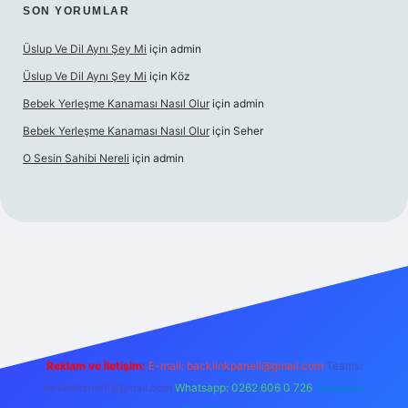
SON YORUMLAR
Üslup Ve Dil Aynı Şey Mi
için
admin
Üslup Ve Dil Aynı Şey Mi
için
Köz
Bebek Yerleşme Kanaması Nasıl Olur
için
admin
Bebek Yerleşme Kanaması Nasıl Olur
için
Seher
O Sesin Sahibi Nereli
için
admin
//ilbet.casino/
Reklam ve İletişim:
E-mail:
backlinkpaneli@gmail.com
Teams:
forumhizmeti@gmail.com
Whatsapp: 0262 606 0 726
Telegram: