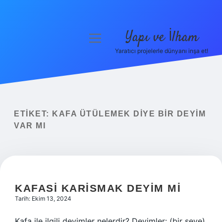
Yapı ve İlham
menüyü
aç
Yaratıcı projelerle dünyanı inşa et!
Anasayfa
Gizlilik Politikası
Yasal Uyarı
ETIKET:
KAFA ÜTÜLEMEK DIYE BIR DEYIM
VAR MI
Hakkımızda
KAFASI KARISMAK DEYIM MI
Tarih: Ekim 13, 2024
Kafa ile ilgili deyimler nelerdir? Deyimler: (bir şeye)