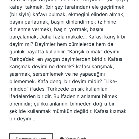
kafayı takmak, (bir şey tarafından) ele geçirilmek,
(birisiyle) kafayı bulmak, ekmeğini elinden almak,
başını parlatmak, başını dinlendirmek (zihnine
dinlenme vermek), başını yormak, başını
parçalamak, Daha fazla makale… Kafası karışık bir
deyim mi? Deyimler hem cümlelerde hem de
günlük hayatta kullanılır. “Karışık olmak” deyimi
Türkçe’deki en yaygın deyimlerden biridir. Kafası
karışmak deyimi ne demek? kafası karışmak,
şaşırmak, sersemlemek ve ne yapacağını
bilememek. Kafa dengi bir deyim midir? “Like-
minded” ifadesi Türkçede en sık kullanılan
ifadelerden biridir. Bu ifadenin anlamını bilmek
önemlidir; çünkü anlamını bilmeden doğru bir
şekilde kullanmak mümkün değildir. Kafası kızmak
bir deyim…
Kafasi
Devamını okuyun
Yorum Bırak