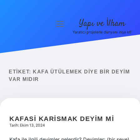
Yapı ve İlham
menüyü
aç
Yaratıcı projelerle dünyanı inşa et!
Anasayfa
Gizlilik Politikası
Yasal Uyarı
ETIKET:
KAFA ÜTÜLEMEK DIYE BIR DEYIM
VAR MIDIR
Hakkımızda
KAFASI KARISMAK DEYIM MI
Tarih: Ekim 13, 2024
Kafa ile ilgili deyimler nelerdir? Deyimler: (bir şeye)