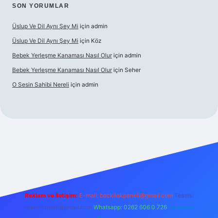
SON YORUMLAR
Üslup Ve Dil Aynı Şey Mi
için
admin
Üslup Ve Dil Aynı Şey Mi
için
Köz
Bebek Yerleşme Kanaması Nasıl Olur
için
admin
Bebek Yerleşme Kanaması Nasıl Olur
için
Seher
O Sesin Sahibi Nereli
için
admin
https://ilbet.casino/
Reklam ve İletişim:
E-mail:
backlinkpaneli@gmail.com
Teams:
forumhizmeti@gmail.com
Whatsapp: 0262 606 0 726
Telegram: