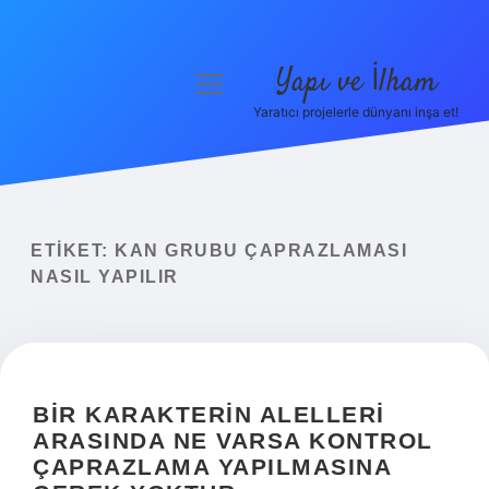
Yapı ve İlham
menüyü
aç
Yaratıcı projelerle dünyanı inşa et!
Anasayfa
Gizlilik Politikası
Yasal Uyarı
ETIKET:
KAN GRUBU ÇAPRAZLAMASI
NASIL YAPILIR
Hakkımızda
BIR KARAKTERIN ALELLERI
ARASINDA NE VARSA KONTROL
ÇAPRAZLAMA YAPILMASINA