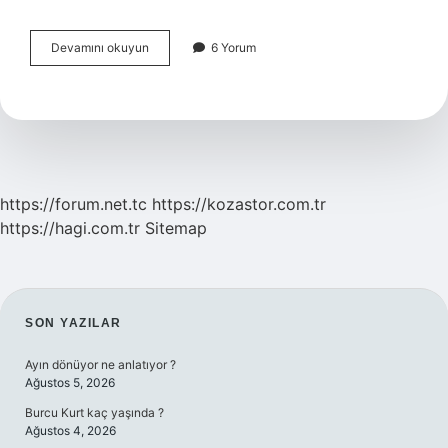
Bir
Devamını okuyun
6 Yorum
Karakterin
Alelleri
Arasında
Ne
Varsa
Kontrol
Çaprazlama
Yapılmasına
https://forum.net.tc
https://kozastor.com.tr
Gerek
https://hagi.com.tr
Sitemap
Yoktur
SIDEBAR
SON YAZILAR
Ayın dönüyor ne anlatıyor ?
Ağustos 5, 2026
Burcu Kurt kaç yaşında ?
Ağustos 4, 2026