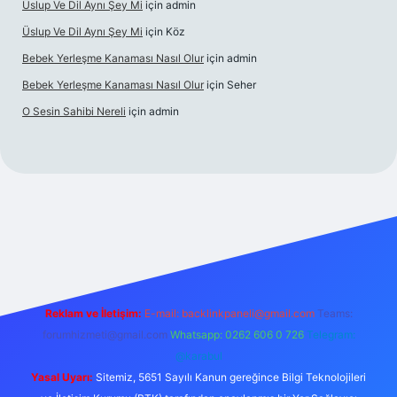
Üslup Ve Dil Aynı Şey Mi
için
admin
Üslup Ve Dil Aynı Şey Mi
için
Köz
Bebek Yerleşme Kanaması Nasıl Olur
için
admin
Bebek Yerleşme Kanaması Nasıl Olur
için
Seher
O Sesin Sahibi Nereli
için
admin
https://ilbet.casino/
Reklam ve İletişim:
E-mail:
backlinkpaneli@gmail.com
Teams:
forumhizmeti@gmail.com
Whatsapp: 0262 606 0 726
Telegram:
@karabul
Yasal Uyarı:
Sitemiz, 5651 Sayılı Kanun gereğince Bilgi Teknolojileri