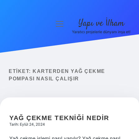
Yapı ve İlham
menüyü
aç
Yaratıcı projelerle dünyanı inşa et!
Anasayfa
Gizlilik Politikası
Yasal Uyarı
ETIKET:
KARTERDEN YAĞ ÇEKME
POMPASI NASIL ÇALIŞIR
Hakkımızda
YAĞ ÇEKME TEKNIĞI NEDIR
Tarih: Eylül 24, 2024
Yağ çekme işlemi nasıl yapılır? Yağ çekme nasıl