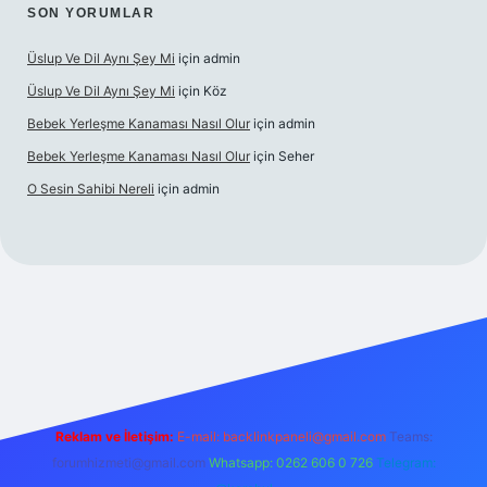
SON YORUMLAR
Üslup Ve Dil Aynı Şey Mi
için
admin
Üslup Ve Dil Aynı Şey Mi
için
Köz
Bebek Yerleşme Kanaması Nasıl Olur
için
admin
Bebek Yerleşme Kanaması Nasıl Olur
için
Seher
O Sesin Sahibi Nereli
için
admin
https://ilbet.casino/
Reklam ve İletişim:
E-mail:
backlinkpaneli@gmail.com
Teams:
forumhizmeti@gmail.com
Whatsapp: 0262 606 0 726
Telegram: