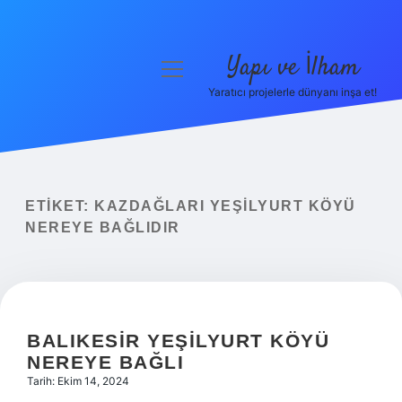
Yapı ve İlham
menüyü
aç
Yaratıcı projelerle dünyanı inşa et!
Anasayfa
Gizlilik Politikası
Yasal Uyarı
ETIKET:
KAZDAĞLARI YEŞILYURT KÖYÜ
NEREYE BAĞLIDIR
Hakkımızda
BALIKESIR YEŞILYURT KÖYÜ
NEREYE BAĞLI
Tarih: Ekim 14, 2024