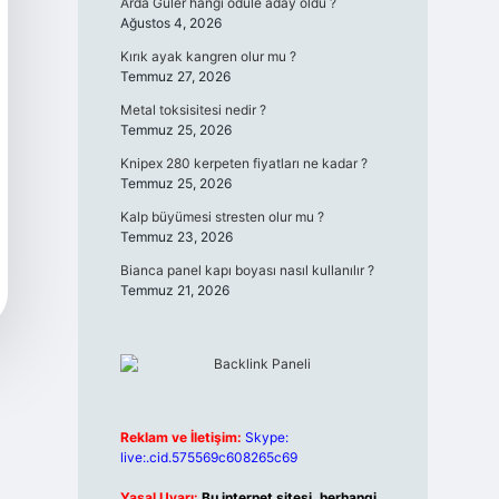
Arda Güler hangi ödüle aday oldu ?
Ağustos 4, 2026
Kırık ayak kangren olur mu ?
Temmuz 27, 2026
Metal toksisitesi nedir ?
Temmuz 25, 2026
Knipex 280 kerpeten fiyatları ne kadar ?
Temmuz 25, 2026
Kalp büyümesi stresten olur mu ?
Temmuz 23, 2026
Bianca panel kapı boyası nasıl kullanılır ?
Temmuz 21, 2026
Reklam ve İletişim:
Skype:
live:.cid.575569c608265c69
Yasal Uyarı:
Bu internet sitesi, herhangi