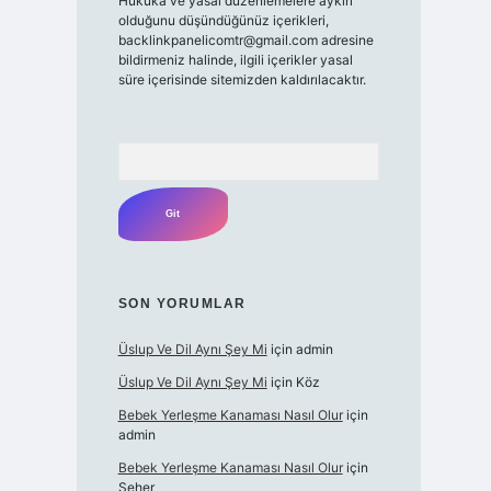
Hukuka ve yasal düzenlemelere aykırı
olduğunu düşündüğünüz içerikleri,
backlinkpanelicomtr@gmail.com
adresine
bildirmeniz halinde, ilgili içerikler yasal
süre içerisinde sitemizden kaldırılacaktır.
Arama
SON YORUMLAR
Üslup Ve Dil Aynı Şey Mi
için
admin
Üslup Ve Dil Aynı Şey Mi
için
Köz
Bebek Yerleşme Kanaması Nasıl Olur
için
admin
Bebek Yerleşme Kanaması Nasıl Olur
için
Seher