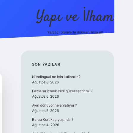
Yapı ve İlham
Yaratıcı projelerle dünyanı inşa et!
https://il
SIDEBAR
SON YAZILAR
Nitrolingual ne için kullanılır ?
Ağustos 8, 2026
Fazla su içmek cildi güzelleştirir mi ?
Ağustos 6, 2026
Ayın dönüyor ne anlatıyor ?
Ağustos 5, 2026
Burcu Kurt kaç yaşında ?
Ağustos 4, 2026