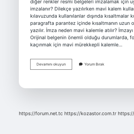
diğer renkler resmi belgeleri imzalamak için u
imzalanır? Dilekçe yazılırken mavi kalem kulla
kılavuzunda kullanılanlar dışında kısaltmalar k
paragrafta parantez içinde kısaltmanın uzun oku
yazılır. İmza neden mavi kalemle atılır? İmzayı
Orijinal belgenin önemli olduğu durumlarda, 
kaçınmak için mavi mürekkepli kalemle…
İMza
Devamını okuyun
Yorum Bırak
Kalemi
Ne
Renk
https://forum.net.tc
https://kozastor.com.tr
https:/