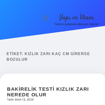
Yapı ve İlham
menüyü
aç
Yaratıcı projelerle dünyanı inşa et!
Anasayfa
Gizlilik Politikası
Yasal Uyarı
ETIKET:
KIZLIK ZARI KAÇ CM GIRERSE
BOZULUR
Hakkımızda
BAKIRELIK TESTI KIZLIK ZARI
NEREDE OLUR
Tarih: Ekim 13, 2024