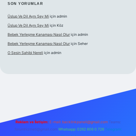
SON YORUMLAR
Üslup Ve Dil Aynı Şey Mi
için
admin
Üslup Ve Dil Aynı Şey Mi
için
Köz
Bebek Yerleşme Kanaması Nasıl Olur
için
admin
Bebek Yerleşme Kanaması Nasıl Olur
için
Seher
O Sesin Sahibi Nereli
için
admin
https://ilbet.casino/
Reklam ve İletişim:
E-mail:
backlinkpaneli@gmail.com
Teams:
forumhizmeti@gmail.com
Whatsapp: 0262 606 0 726
Telegram: