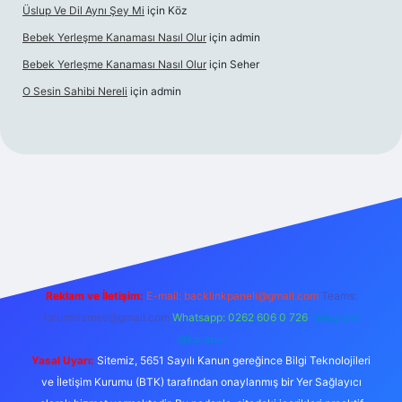
Üslup Ve Dil Aynı Şey Mi
için
Köz
Bebek Yerleşme Kanaması Nasıl Olur
için
admin
Bebek Yerleşme Kanaması Nasıl Olur
için
Seher
O Sesin Sahibi Nereli
için
admin
ttps://ilbet.casino/
Reklam ve İletişim:
E-mail:
backlinkpaneli@gmail.com
Teams:
forumhizmeti@gmail.com
Whatsapp: 0262 606 0 726
Telegram:
@karabul
Yasal Uyarı:
Sitemiz, 5651 Sayılı Kanun gereğince Bilgi Teknolojileri
ve İletişim Kurumu (BTK) tarafından onaylanmış bir Yer Sağlayıcı