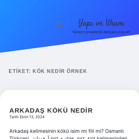
Yapı ve İlham
menüyü
aç
Yaratıcı projelerle dünyanı inşa et!
Anasayfa
Gizlilik Politikası
Yasal Uyarı
ETIKET:
KÖK NEDIR ÖRNEK
Hakkımızda
ARKADAŞ KÖKÜ NEDIR
Tarih: Ekim 13, 2024
Arkadaş kelimesinin kökü isim mi fiil mi? Osmanlı
Türkçesi آرقه‌داش‎ sırt + -taş, sırt, sırt kelimesinden