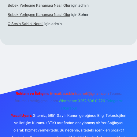
Bebek Yerleşme Kanaması Nasıl Olur
için
admin
Bebek Yerleşme Kanaması Nasıl Olur
için
Seher
O Sesin Sahibi Nereli
için
admin
https://ilbet.casino/
Reklam ve İletişim:
E-mail:
backlinkpaneli@gmail.com
Teams:
forumhizmeti@gmail.com
Whatsapp: 0262 606 0 726
Telegram:
@karabul
Yasal Uyarı:
Sitemiz, 5651 Sayılı Kanun gereğince Bilgi Teknolojileri
ve İletişim Kurumu (BTK) tarafından onaylanmış bir Yer Sağlayıcı
olarak hizmet vermektedir. Bu nedenle, sitedeki içerikleri proaktif