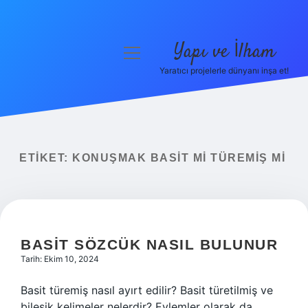
Yapı ve İlham
menüyü
aç
Yaratıcı projelerle dünyanı inşa et!
Anasayfa
Gizlilik Politikası
Yasal Uyarı
ETIKET:
KONUŞMAK BASIT MI TÜREMIŞ MI
Hakkımızda
BASIT SÖZCÜK NASIL BULUNUR
Tarih: Ekim 10, 2024
Basit türemiş nasıl ayırt edilir? Basit türetilmiş ve
bileşik kelimeler nelerdir? Eylemler olarak da