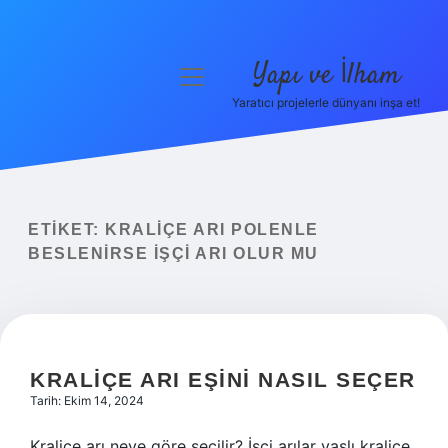
Yapı ve İlham
menüyü
aç
Yaratıcı projelerle dünyanı inşa et!
Anasayfa
Gizlilik Politikası
Yasal Uyarı
ETIKET:
KRALIÇE ARI POLENLE
BESLENIRSE IŞÇI ARI OLUR MU
Hakkımızda
KRALIÇE ARI EŞINI NASIL SEÇER
Tarih: Ekim 14, 2024
Kraliçe arı neye göre seçilir? İşçi arılar yaşlı kraliçe