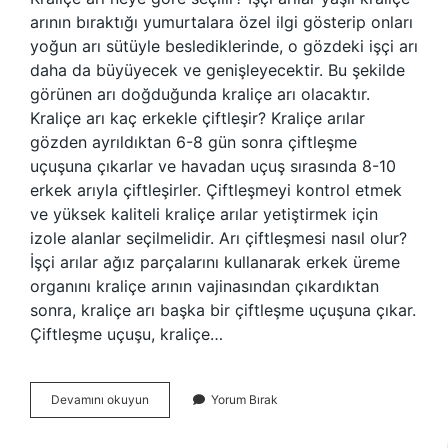
arının bıraktığı yumurtalara özel ilgi gösterip onları
yoğun arı sütüyle beslediklerinde, o gözdeki işçi arı
daha da büyüyecek ve genişleyecektir. Bu şekilde
görünen arı doğduğunda kraliçe arı olacaktır.
Kraliçe arı kaç erkekle çiftleşir? Kraliçe arılar
gözden ayrıldıktan 6-8 gün sonra çiftleşme
uçuşuna çıkarlar ve havadan uçuş sırasında 8-10
erkek arıyla çiftleşirler. Çiftleşmeyi kontrol etmek
ve yüksek kaliteli kraliçe arılar yetiştirmek için
izole alanlar seçilmelidir. Arı çiftleşmesi nasıl olur?
İşçi arılar ağız parçalarını kullanarak erkek üreme
organını kraliçe arının vajinasından çıkardıktan
sonra, kraliçe arı başka bir çiftleşme uçuşuna çıkar.
Çiftleşme uçuşu, kraliçe…
Kraliçe
Devamını okuyun
Yorum Bırak
Arı
Eşini