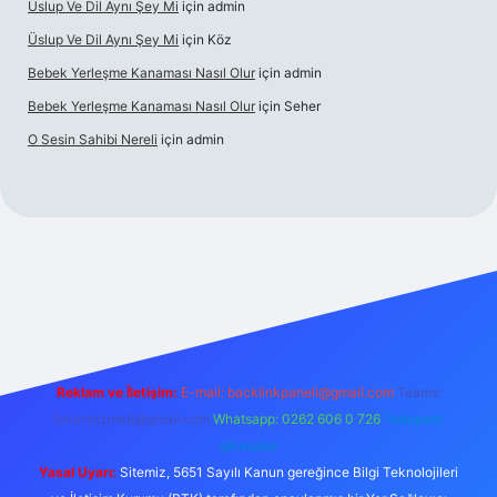
Üslup Ve Dil Aynı Şey Mi
için
admin
Üslup Ve Dil Aynı Şey Mi
için
Köz
Bebek Yerleşme Kanaması Nasıl Olur
için
admin
Bebek Yerleşme Kanaması Nasıl Olur
için
Seher
O Sesin Sahibi Nereli
için
admin
https://ilbet.casino/
Reklam ve İletişim:
E-mail:
backlinkpaneli@gmail.com
Teams:
forumhizmeti@gmail.com
Whatsapp: 0262 606 0 726
Telegram:
@karabul
Yasal Uyarı:
Sitemiz, 5651 Sayılı Kanun gereğince Bilgi Teknolojileri