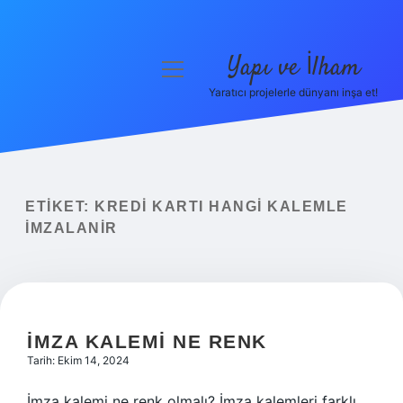
Yapı ve İlham
menüyü
aç
Yaratıcı projelerle dünyanı inşa et!
Anasayfa
Gizlilik Politikası
Yasal Uyarı
ETIKET:
KREDI KARTI HANGI KALEMLE
IMZALANIR
Hakkımızda
İMZA KALEMI NE RENK
Tarih: Ekim 14, 2024
İmza kalemi ne renk olmalı? İmza kalemleri farklı