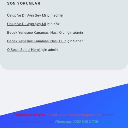
SON YORUMLAR
Üslup Ve Dil Aynı Şey Mi
için
admin
Üslup Ve Dil Aynı Şey Mi
için
Köz
Bebek Yerleşme Kanaması Nasıl Olur
için
admin
Bebek Yerleşme Kanaması Nasıl Olur
için
Seher
O Sesin Sahibi Nereli
için
admin
/
Reklam ve İletişim:
E-mail:
backlinkpaneli@gmail.com
Teams:
forumhizmeti@gmail.com
Whatsapp: 0262 606 0 726
Telegram: