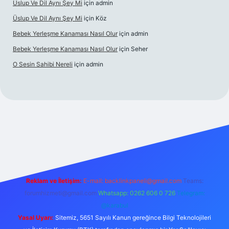
Üslup Ve Dil Aynı Şey Mi
için
admin
Üslup Ve Dil Aynı Şey Mi
için
Köz
Bebek Yerleşme Kanaması Nasıl Olur
için
admin
Bebek Yerleşme Kanaması Nasıl Olur
için
Seher
O Sesin Sahibi Nereli
için
admin
https://ilbet.casino/
Reklam ve İletişim:
E-mail:
backlinkpaneli@gmail.com
Teams:
forumhizmeti@gmail.com
Whatsapp: 0262 606 0 726
Telegram:
@karabul
Yasal Uyarı:
Sitemiz, 5651 Sayılı Kanun gereğince Bilgi Teknolojileri