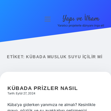
Yapı ve İlham
menüyü
aç
Yaratıcı projelerle dünyanı inşa et!
Anasayfa
Gizlilik Politikası
Yasal Uyarı
ETIKET:
KÜBADA MUSLUK SUYU IÇILIR MI
Hakkımızda
KÜBADA PRIZLER NASIL
Tarih: Eylül 27, 2024
Küba’ya giderken yanımıza ne almalı? Kesinlikle
mayo, gözlük ve su ayakkabısı getirmenizi