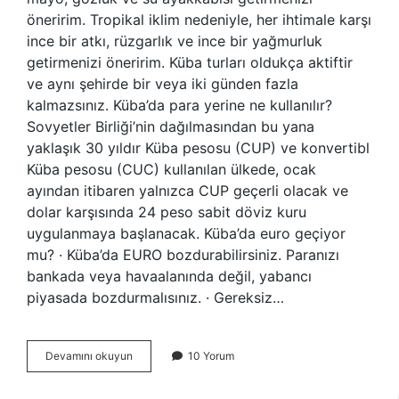
öneririm. Tropikal iklim nedeniyle, her ihtimale karşı
ince bir atkı, rüzgarlık ve ince bir yağmurluk
getirmenizi öneririm. Küba turları oldukça aktiftir
ve aynı şehirde bir veya iki günden fazla
kalmazsınız. Küba’da para yerine ne kullanılır?
Sovyetler Birliği’nin dağılmasından bu yana
yaklaşık 30 yıldır Küba pesosu (CUP) ve konvertibl
Küba pesosu (CUC) kullanılan ülkede, ocak
ayından itibaren yalnızca CUP geçerli olacak ve
dolar karşısında 24 peso sabit döviz kuru
uygulanmaya başlanacak. Küba’da euro geçiyor
mu? · Küba’da EURO bozdurabilirsiniz. Paranızı
bankada veya havaalanında değil, yabancı
piyasada bozdurmalısınız. · Gereksiz…
Kübada
Devamını okuyun
10 Yorum
Prizler
Nasıl