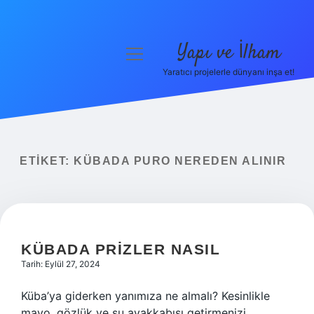
Yapı ve İlham
menüyü
aç
Yaratıcı projelerle dünyanı inşa et!
Anasayfa
Gizlilik Politikası
Yasal Uyarı
ETIKET:
KÜBADA PURO NEREDEN ALINIR
Hakkımızda
KÜBADA PRIZLER NASIL
Tarih: Eylül 27, 2024
Küba’ya giderken yanımıza ne almalı? Kesinlikle
mayo, gözlük ve su ayakkabısı getirmenizi