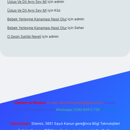
Üslup Ve Dil Aynı Şey Mi
için
admin
Üslup Ve Dil Aynı Şey Mi
için
Köz
Bebek Yerleşme Kanaması Nasıl Olur
için
admin
Bebek Yerleşme Kanaması Nasıl Olur
için
Seher
O Sesin Sahibi Nereli
için
admin
https://ilbet.casino/
Reklam ve İletişim:
E-mail:
backlinkpaneli@gmail.com
Teams:
forumhizmeti@gmail.com
Whatsapp: 0262 606 0 726
Telegram:
@karabul
Yasal Uyarı:
Sitemiz, 5651 Sayılı Kanun gereğince Bilgi Teknolojileri