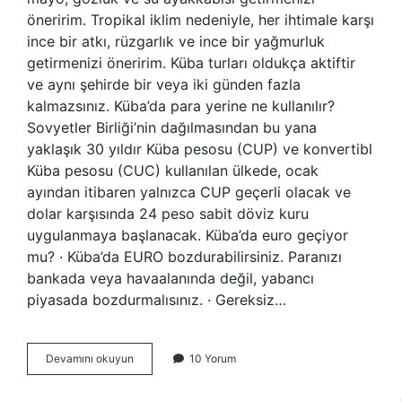
öneririm. Tropikal iklim nedeniyle, her ihtimale karşı
ince bir atkı, rüzgarlık ve ince bir yağmurluk
getirmenizi öneririm. Küba turları oldukça aktiftir
ve aynı şehirde bir veya iki günden fazla
kalmazsınız. Küba’da para yerine ne kullanılır?
Sovyetler Birliği’nin dağılmasından bu yana
yaklaşık 30 yıldır Küba pesosu (CUP) ve konvertibl
Küba pesosu (CUC) kullanılan ülkede, ocak
ayından itibaren yalnızca CUP geçerli olacak ve
dolar karşısında 24 peso sabit döviz kuru
uygulanmaya başlanacak. Küba’da euro geçiyor
mu? · Küba’da EURO bozdurabilirsiniz. Paranızı
bankada veya havaalanında değil, yabancı
piyasada bozdurmalısınız. · Gereksiz…
Kübada
Devamını okuyun
10 Yorum
Prizler
Nasıl