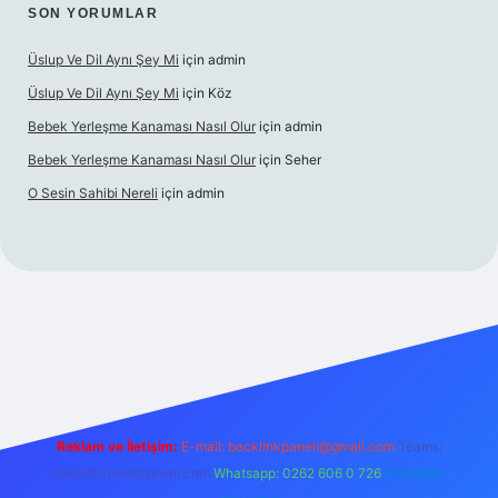
SON YORUMLAR
Üslup Ve Dil Aynı Şey Mi
için
admin
Üslup Ve Dil Aynı Şey Mi
için
Köz
Bebek Yerleşme Kanaması Nasıl Olur
için
admin
Bebek Yerleşme Kanaması Nasıl Olur
için
Seher
O Sesin Sahibi Nereli
için
admin
https://ilbet.casino/
Reklam ve İletişim:
E-mail:
backlinkpaneli@gmail.com
Teams:
forumhizmeti@gmail.com
Whatsapp: 0262 606 0 726
Telegram: