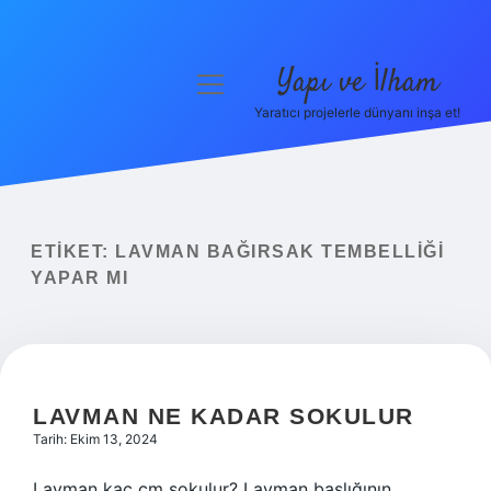
Yapı ve İlham
menüyü
aç
Yaratıcı projelerle dünyanı inşa et!
Anasayfa
Gizlilik Politikası
Yasal Uyarı
ETIKET:
LAVMAN BAĞIRSAK TEMBELLIĞI
YAPAR MI
Hakkımızda
LAVMAN NE KADAR SOKULUR
Tarih: Ekim 13, 2024
Lavman kaç cm sokulur? Lavman başlığının