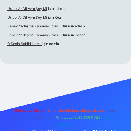
Üslup Ve Dil Aynı Şey Mi
için
admin
Üslup Ve Dil Aynı Şey Mi
için
Köz
Bebek Yerleşme Kanaması Nasıl Olur
için
admin
Bebek Yerleşme Kanaması Nasıl Olur
için
Seher
O Sesin Sahibi Nereli
için
admin
https://ilbet.casino/
Reklam ve İletişim:
E-mail:
backlinkpaneli@gmail.com
Teams:
forumhizmeti@gmail.com
Whatsapp: 0262 606 0 726
Telegram:
@karabul