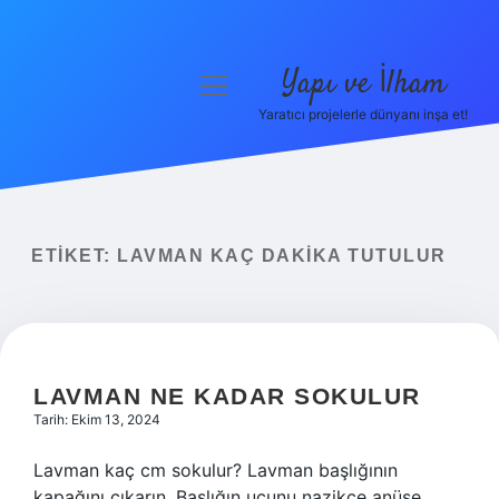
Yapı ve İlham
menüyü
aç
Yaratıcı projelerle dünyanı inşa et!
Anasayfa
Gizlilik Politikası
Yasal Uyarı
ETIKET:
LAVMAN KAÇ DAKIKA TUTULUR
Hakkımızda
LAVMAN NE KADAR SOKULUR
Tarih: Ekim 13, 2024
Lavman kaç cm sokulur? Lavman başlığının
kapağını çıkarın. Başlığın ucunu nazikçe anüse