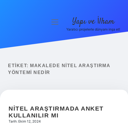
Yapı ve İlham
menüyü
aç
Yaratıcı projelerle dünyanı inşa et!
Anasayfa
Gizlilik Politikası
Yasal Uyarı
ETIKET:
MAKALEDE NITEL ARAŞTIRMA
YÖNTEMI NEDIR
Hakkımızda
NITEL ARAŞTIRMADA ANKET
KULLANILIR MI
Tarih: Ekim 12, 2024