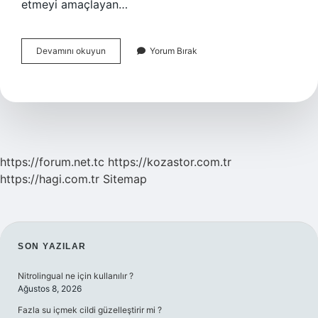
etmeyi amaçlayan…
Nitel
Devamını okuyun
Yorum Bırak
Araştırmada
Anket
Kullanılır
Mı
https://forum.net.tc
https://kozastor.com.tr
https://hagi.com.tr
Sitemap
SIDEBAR
SON YAZILAR
Nitrolingual ne için kullanılır ?
Ağustos 8, 2026
Fazla su içmek cildi güzelleştirir mi ?