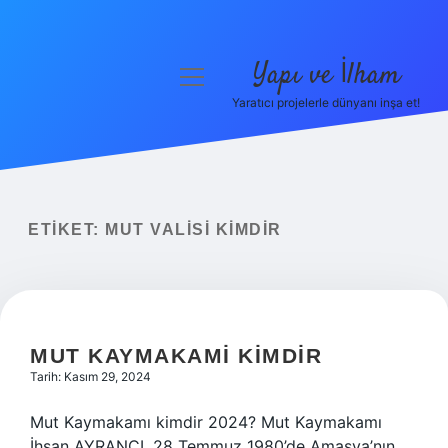
Yapı ve İlham
menüyü
aç
Yaratıcı projelerle dünyanı inşa et!
Anasayfa
Gizlilik Politikası
Yasal Uyarı
ETIKET:
MUT VALISI KIMDIR
Hakkımızda
MUT KAYMAKAMI KIMDIR
Tarih: Kasım 29, 2024
Mut Kaymakamı kimdir 2024? Mut Kaymakamı
İhsan AYRANCI. 28 Temmuz 1980’de Amasya’nın