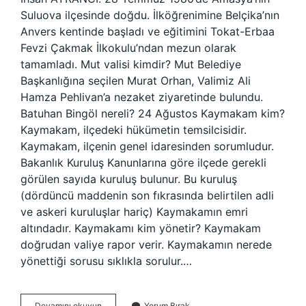
Suluova ilçesinde doğdu. İlköğrenimine Belçika’nın
Anvers kentinde başladı ve eğitimini Tokat-Erbaa
Fevzi Çakmak İlkokulu’ndan mezun olarak
tamamladı. Mut valisi kimdir? Mut Belediye
Başkanlığına seçilen Murat Orhan, Valimiz Ali
Hamza Pehlivan’a nezaket ziyaretinde bulundu.
Batuhan Bingöl nereli? 24 Ağustos Kaymakam kim?
Kaymakam, ilçedeki hükümetin temsilcisidir.
Kaymakam, ilçenin genel idaresinden sorumludur.
Bakanlık Kuruluş Kanunlarına göre ilçede gerekli
görülen sayıda kuruluş bulunur. Bu kuruluş
(dördüncü maddenin son fıkrasında belirtilen adli
ve askeri kuruluşlar hariç) Kaymakamın emri
altındadır. Kaymakamı kim yönetir? Kaymakam
doğrudan valiye rapor verir. Kaymakamın nerede
yönettiği sorusu sıklıkla sorulur.…
Mut
Devamını okuyun
Yorum Bırak