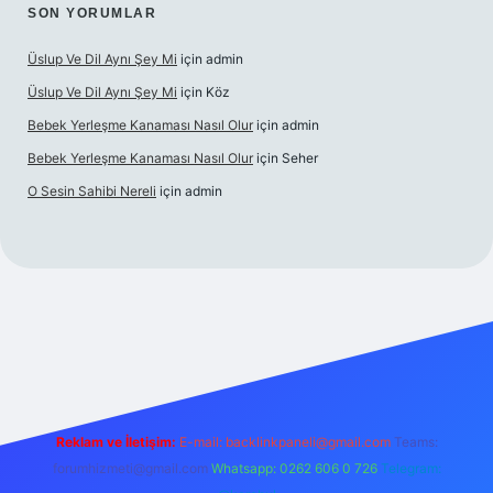
SON YORUMLAR
Üslup Ve Dil Aynı Şey Mi
için
admin
Üslup Ve Dil Aynı Şey Mi
için
Köz
Bebek Yerleşme Kanaması Nasıl Olur
için
admin
Bebek Yerleşme Kanaması Nasıl Olur
için
Seher
O Sesin Sahibi Nereli
için
admin
https://ilbet.casino/
Reklam ve İletişim:
E-mail:
backlinkpaneli@gmail.com
Teams:
forumhizmeti@gmail.com
Whatsapp: 0262 606 0 726
Telegram: