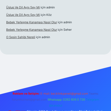
Üslup Ve Dil Aynı Şey Mi
için
admin
Üslup Ve Dil Aynı Şey Mi
için
Köz
Bebek Yerleşme Kanaması Nasıl Olur
için
admin
Bebek Yerleşme Kanaması Nasıl Olur
için
Seher
O Sesin Sahibi Nereli
için
admin
o/
Reklam ve İletişim:
E-mail:
backlinkpaneli@gmail.com
Teams:
forumhizmeti@gmail.com
Whatsapp: 0262 606 0 726
Telegram:
@karabul