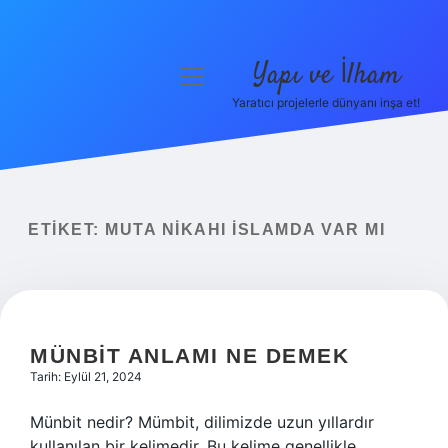
Yapı ve İlham
menüyü
aç
Yaratıcı projelerle dünyanı inşa et!
Anasayfa
Gizlilik Politikası
Yasal Uyarı
ETIKET:
MUTA NIKAHI İSLAMDA VAR MI
Hakkımızda
MÜNBIT ANLAMI NE DEMEK
Tarih: Eylül 21, 2024
Münbit nedir? Mümbit, dilimizde uzun yıllardır
kullanılan bir kelimedir. Bu kelime genellikle