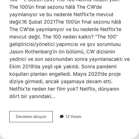
The 100’ün final sezonu hâlâ The CW’de
yayınlanıyor ve bu nedenle Netflix’te mevcut
değil.16 Şubat 2021The 100’ün final sezonu hâlâ
The CW’de yayınlanıyor ve bu nedenle Netflix’te
mevcut değil. The 100 neden kalktı? “The 100”
geliştiricisi/yönetici yapımcısı ve şov sorumlusu
Jason Rothenberg’in ön bölümü, CW dizisinin
yedinci ve son sezonundan sonra yayınlanacaktı ve
Ekim 2019’da yeşil ışık yakıldı. Sonra pandemi
koşulları planları engelledi. Mayıs 2020’de proje
diziye girmedi, ancak yaşamaya devam etti.
Netflix’te neden her film yok? Netflix, dünyanın
dört bir yanındaki…
The
Devamını okuyun
12 Yorum
100
Netflix
De
Neden