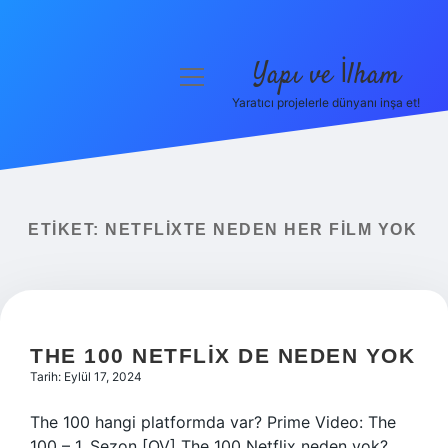
Yapı ve İlham
menüyü
aç
Yaratıcı projelerle dünyanı inşa et!
Anasayfa
Gizlilik Politikası
Yasal Uyarı
ETIKET:
NETFLIXTE NEDEN HER FILM YOK
Hakkımızda
THE 100 NETFLIX DE NEDEN YOK
Tarih: Eylül 17, 2024
The 100 hangi platformda var? Prime Video: The
100 – 1. Sezon [OV] The 100 Netflix neden yok?