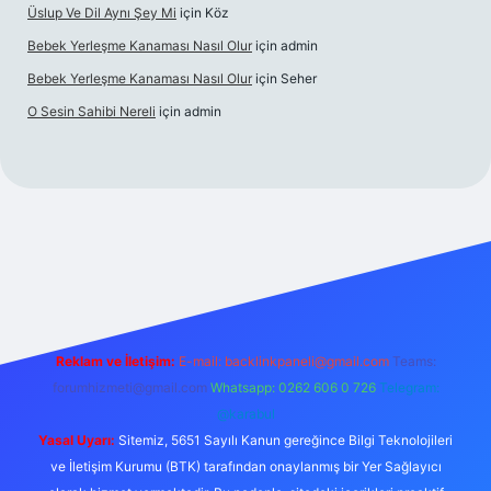
Üslup Ve Dil Aynı Şey Mi
için
Köz
Bebek Yerleşme Kanaması Nasıl Olur
için
admin
Bebek Yerleşme Kanaması Nasıl Olur
için
Seher
O Sesin Sahibi Nereli
için
admin
ttps://ilbet.casino/
Reklam ve İletişim:
E-mail:
backlinkpaneli@gmail.com
Teams:
forumhizmeti@gmail.com
Whatsapp: 0262 606 0 726
Telegram:
@karabul
Yasal Uyarı:
Sitemiz, 5651 Sayılı Kanun gereğince Bilgi Teknolojileri
ve İletişim Kurumu (BTK) tarafından onaylanmış bir Yer Sağlayıcı