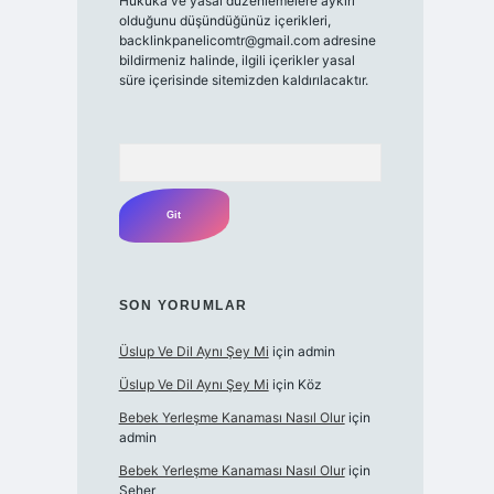
Hukuka ve yasal düzenlemelere aykırı
olduğunu düşündüğünüz içerikleri,
backlinkpanelicomtr@gmail.com
adresine
bildirmeniz halinde, ilgili içerikler yasal
süre içerisinde sitemizden kaldırılacaktır.
Arama
SON YORUMLAR
Üslup Ve Dil Aynı Şey Mi
için
admin
Üslup Ve Dil Aynı Şey Mi
için
Köz
Bebek Yerleşme Kanaması Nasıl Olur
için
admin
Bebek Yerleşme Kanaması Nasıl Olur
için
Seher