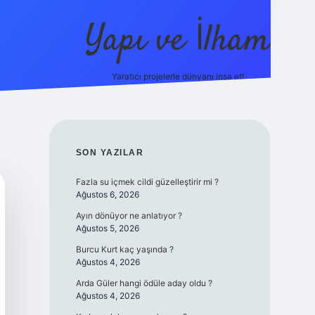
Yapı ve İlham
Yaratıcı projelerle dünyanı inşa et!
https://ilbet.casino/
SIDEBAR
SON YAZILAR
Fazla su içmek cildi güzelleştirir mi ?
Ağustos 6, 2026
Ayın dönüyor ne anlatıyor ?
Ağustos 5, 2026
Burcu Kurt kaç yaşında ?
Ağustos 4, 2026
Arda Güler hangi ödüle aday oldu ?
Ağustos 4, 2026