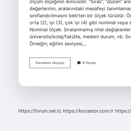
ölçüm ölçeğinin ikincisidir. “Sıralı”, “düzen” 
değerlerinin, aralarındaki mesafeyi tanımlamada
sınıflandırılmasını belirten bir ölçek türüdür.
orta (2), iyi (3), çok iyi (4) gibi nominal veya
Nominal ölçek: Sıralanmamış nitel değişkenlerin
üniversite/kolej/fakülte, medeni durum, vb. Sıra
Örneğin; eğitim seviyesi,…
Ordinal
Devamını okuyun
6 Yorum
Ölçek
Nedir
Örnek
https://forum.net.tc
https://kozastor.com.tr
https:/