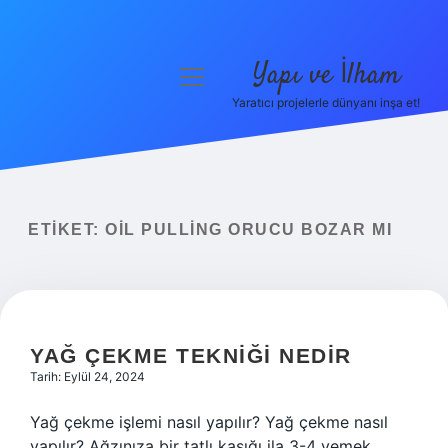
Yapı ve İlham
menüyü
aç
Yaratıcı projelerle dünyanı inşa et!
Anasayfa
Gizlilik Politikası
Yasal Uyarı
ETIKET:
OIL PULLING ORUCU BOZAR MI
Hakkımızda
YAĞ ÇEKME TEKNIĞI NEDIR
Tarih: Eylül 24, 2024
Yağ çekme işlemi nasıl yapılır? Yağ çekme nasıl
yapılır? Ağzınıza bir tatlı kaşığı ila 3-4 yemek