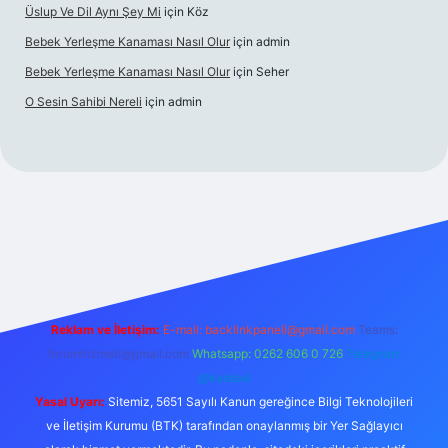
Üslup Ve Dil Aynı Şey Mi
için
Köz
Bebek Yerleşme Kanaması Nasıl Olur
için
admin
Bebek Yerleşme Kanaması Nasıl Olur
için
Seher
O Sesin Sahibi Nereli
için
admin
https://ilbet.casino/
Reklam ve İletişim:
E-mail:
backlinkpaneli@gmail.com
Teams:
forumhizmeti@gmail.com
Whatsapp: 0262 606 0 726
Telegram:
@karabul
Yasal Uyarı:
Sitemiz, 5651 Sayılı Kanun gereğince Bilgi Teknolojileri
ve İletişim Kurumu (BTK) tarafından onaylanmış bir Yer Sağlayıcı